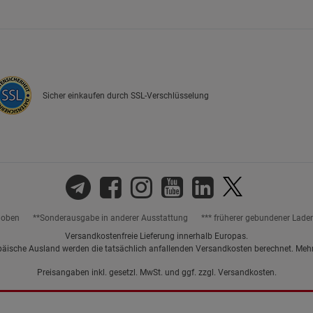
Marketing Cookies (3)
Marketing Cook
Beschreibung Marketing Cookies
Cookie-Informationen
anzeigen
Sicher einkaufen durch SSL-Verschlüsselung
Datenschutzerklärung
Impressum
hoben
**Sonderausgabe in anderer Ausstattung
*** früherer gebundener Lade
Versandkostenfreie Lieferung innerhalb Europas.
päische Ausland werden die tatsächlich anfallenden Versandkosten berechnet. Meh
Preisangaben inkl. gesetzl. MwSt. und ggf. zzgl.
Versandkosten.