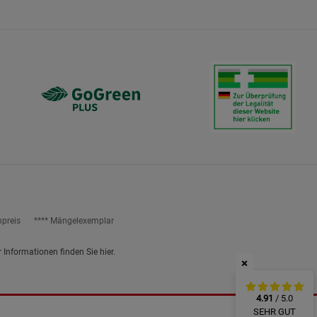
ies
npreis
**** Mängelexemplar
r Informationen finden Sie
hier
.
×
4.91
/ 5.0
SEHR GUT