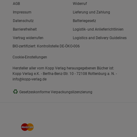
Link zum/zur
AGB
Widerruf
Link zum/zur
Impressum
Lieferung und Zahlung
Link zum/zur
Datenschutz
Batteriegesetz
ie Gruppe
Link zum/zur
Barrierefreiheit
Logistik- und Anlieferrichtlinien
Vertrag widerrufen
Logistics and Delivery Guidelines
BIO-zertifiziert: Kontrollstelle DE-ÖKO-006
Cookie-Einstellungen
Hersteller aller vom Kopp Verlag herausgegebenen Bücher ist:
Kopp Verlag e.K. - Bertha-Benz-Str. 10 - 72108 Rottenburg a. N. -
info@kopp-verlag.de
okies
♻
Gesetzeskonforme Verpackungslizenzierung
s