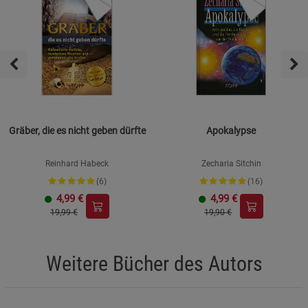
Gräber, die es nicht geben dürfte
Apokalypse
Reinhard Habeck
Zecharia Sitchin
(6)
(16)
4,99
€
4,99
€
19,99 €
19,90 €
Weitere Bücher des Autors