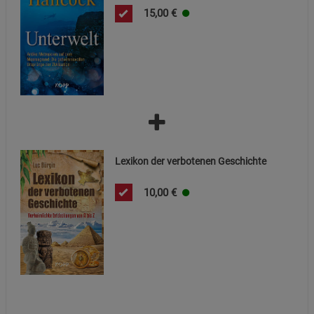
15,00
€
Statistik Cookies (2)
Statistik Cookies
Beschreibung Statistik Cookies
Cookie-Informationen
anzeigen
Marketing Cookies (3)
Marketing Cookies
Beschreibung Marketing Cookies
Cookie-Informationen
anzeigen
Lexikon der verbotenen Geschichte
Datenschutzerklärung
Impressum
10,00
€