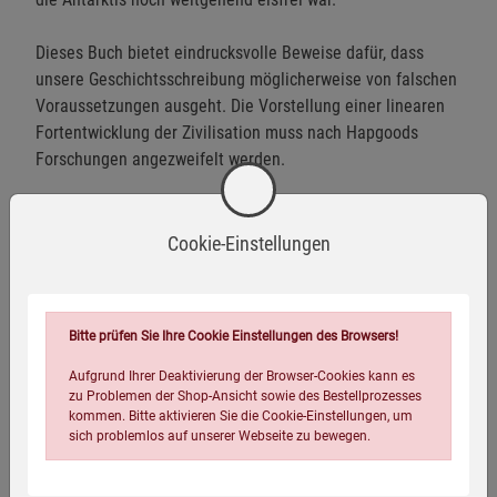
Dieses Buch bietet eindrucksvolle Beweise dafür, dass
unsere Geschichtsschreibung möglicherweise von falschen
Voraussetzungen ausgeht. Die Vorstellung einer linearen
Fortentwicklung der Zivilisation muss nach Hapgoods
Forschungen angezweifelt werden.
Cookie-Einstellungen
Eigenschaften
Verlag / Herausgeber:
Kopp Verlag
Bitte prüfen Sie Ihre Cookie Einstellungen des Browsers!
ISBN-13:
9783864456299
Aufgrund Ihrer Deaktivierung der Browser-Cookies kann es
Infos:
gebunden, 368 Seiten, zahlreiche Abbildungen
zu Problemen der Shop-Ansicht sowie des Bestellprozesses
kommen. Bitte aktivieren Sie die Cookie-Einstellungen, um
Verpackungsgewicht:
635 Gramm
sich problemlos auf unserer Webseite zu bewegen.
Verpackungsmaße (LxBxH):
23
15,4
3,2
cm