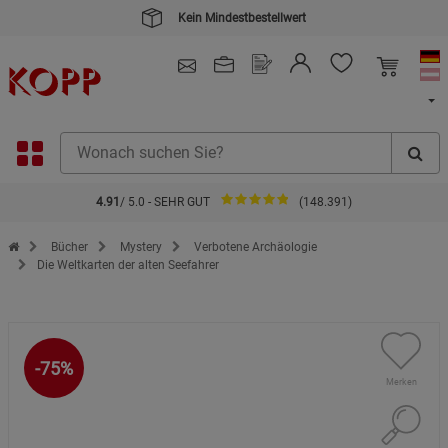
Kein Mindestbestellwert
4.91
/ 5.0 - SEHR GUT
(148.391)
Zur Startseite des Kopp Verlag Online-Shop
Bücher
Mystery
Verbotene Archäologie
Die Weltkarten der alten Seefahrer
-75%
Merken