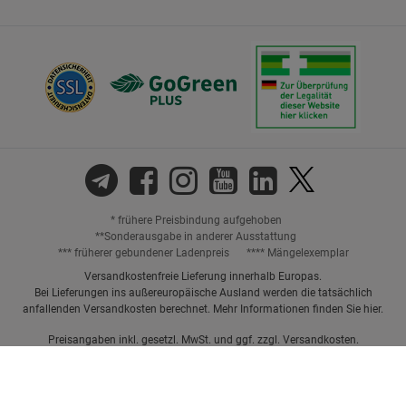
* frühere Preisbindung aufgehoben
**Sonderausgabe in anderer Ausstattung
*** früherer gebundener Ladenpreis
**** Mängelexemplar
Versandkostenfreie Lieferung innerhalb Europas.
Bei Lieferungen ins außereuropäische Ausland werden die tatsächlich
anfallenden Versandkosten berechnet. Mehr Informationen finden Sie
hier
.
Preisangaben inkl. gesetzl. MwSt. und ggf. zzgl.
Versandkosten.