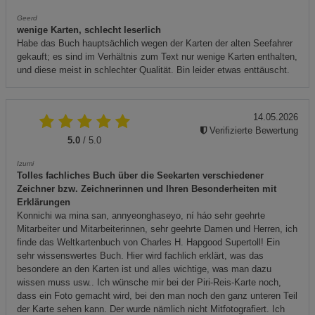
Geerd
wenige Karten, schlecht leserlich
Habe das Buch hauptsächlich wegen der Karten der alten Seefahrer
gekauft; es sind im Verhältnis zum Text nur wenige Karten enthalten,
und diese meist in schlechter Qualität. Bin leider etwas enttäuscht.
14.05.2026
Verifizierte Bewertung
5.0
/ 5.0
Izumi
Tolles fachliches Buch über die Seekarten verschiedener
Zeichner bzw. Zeichnerinnen und Ihren Besonderheiten mit
Erklärungen
Konnichi wa mina san, annyeonghaseyo, ní háo sehr geehrte
Mitarbeiter und Mitarbeiterinnen, sehr geehrte Damen und Herren, ich
finde das Weltkartenbuch von Charles H. Hapgood Supertoll! Ein
sehr wissenswertes Buch. Hier wird fachlich erklärt, was das
besondere an den Karten ist und alles wichtige, was man dazu
wissen muss usw.. Ich wünsche mir bei der Piri-Reis-Karte noch,
dass ein Foto gemacht wird, bei den man noch den ganz unteren Teil
der Karte sehen kann. Der wurde nämlich nicht Mitfotografiert. Ich