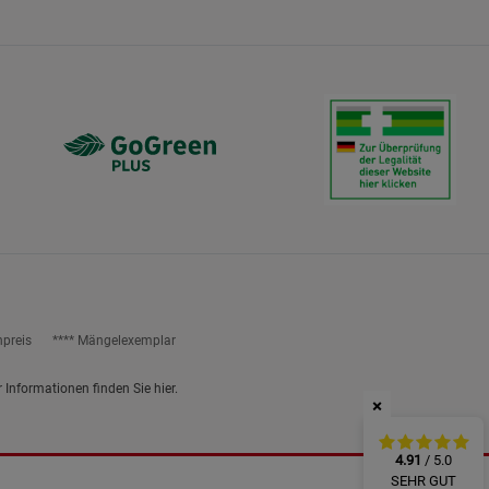
ies
npreis
**** Mängelexemplar
r Informationen finden Sie
hier
.
×
4.91
/ 5.0
SEHR GUT