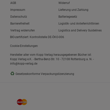
Link zum/zur
AGB
Widerruf
Link zum/zur
Impressum
Lieferung und Zahlung
Link zum/zur
Datenschutz
Batteriegesetz
ie Gruppe
Link zum/zur
Barrierefreiheit
Logistik- und Anlieferrichtlinien
Vertrag widerrufen
Logistics and Delivery Guidelines
BIO-zertifiziert: Kontrollstelle DE-ÖKO-006
Cookie-Einstellungen
Hersteller aller vom Kopp Verlag herausgegebenen Bücher ist:
Kopp Verlag e.K. - Bertha-Benz-Str. 10 - 72108 Rottenburg a. N. -
info@kopp-verlag.de
okies
♻
Gesetzeskonforme Verpackungslizenzierung
s