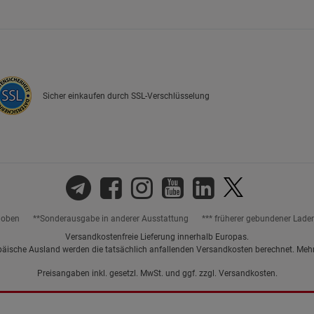
Marketing Cookies (3)
Marketing Cook
Beschreibung Marketing Cookies
Cookie-Informationen
anzeigen
Sicher einkaufen durch SSL-Verschlüsselung
Datenschutzerklärung
Impressum
hoben
**Sonderausgabe in anderer Ausstattung
*** früherer gebundener Lade
Versandkostenfreie Lieferung innerhalb Europas.
päische Ausland werden die tatsächlich anfallenden Versandkosten berechnet. Meh
Preisangaben inkl. gesetzl. MwSt. und ggf. zzgl.
Versandkosten.