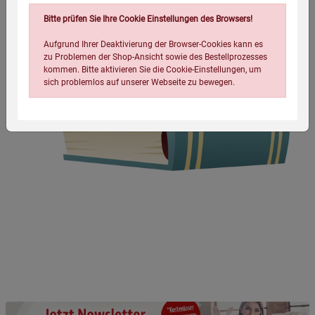
Bitte prüfen Sie Ihre Cookie Einstellungen des Browsers!
Aufgrund Ihrer Deaktivierung der Browser-Cookies kann es
zu Problemen der Shop-Ansicht sowie des Bestellprozesses
kommen. Bitte aktivieren Sie die Cookie-Einstellungen, um
sich problemlos auf unserer Webseite zu bewegen.
Einstellungen speichern für die Gruppe
Einstellungen speichern für die Gruppe
Einstellungen speichern für die Gruppe
Zurück
Einwilligung nicht erteilen
Notwendige Cookies (5)
Beschreibung Notwendige Cookies