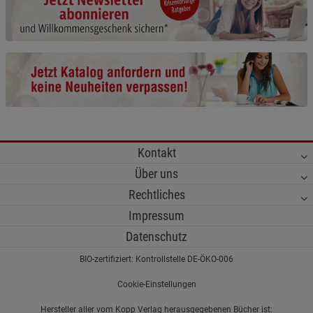
Cookie-Informationen
anzeigen
Funktionale Cookies (1)
Funktionale Cooki
Beschreibung Funktionale Cookies
Cookie-Informationen
anzeigen
Statistik Cookies (2)
Statistik Cookies
Kontakt
Beschreibung Statistik Cookies
Über uns
Cookie-Informationen
anzeigen
Rechtliches
Impressum
Marketing Cookies (3)
Marketing Cookies
Datenschutz
Beschreibung Marketing Cookies
BIO-zertifiziert: Kontrollstelle DE-ÖKO-006
Cookie-Informationen
anzeigen
Cookie-Einstellungen
Datenschutzerklärung
Impressum
Hersteller aller vom Kopp Verlag herausgegebenen Bücher ist: