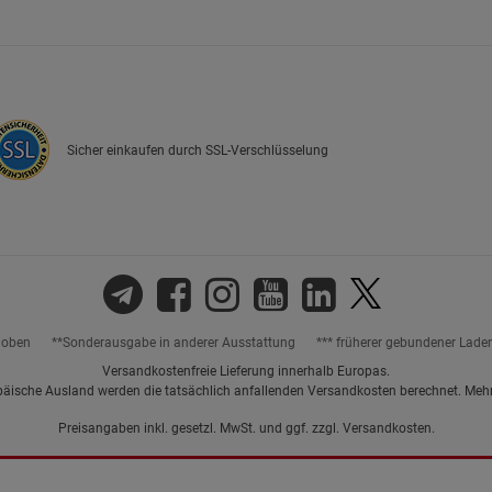
Marketing Cookies (3)
Marketing Cook
Beschreibung Marketing Cookies
Cookie-Informationen
anzeigen
Sicher einkaufen durch SSL-Verschlüsselung
Datenschutzerklärung
Impressum
hoben
**Sonderausgabe in anderer Ausstattung
*** früherer gebundener Lade
Versandkostenfreie Lieferung innerhalb Europas.
päische Ausland werden die tatsächlich anfallenden Versandkosten berechnet. Meh
Preisangaben inkl. gesetzl. MwSt. und ggf. zzgl.
Versandkosten.