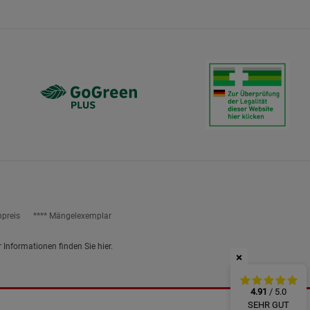
ies
npreis
**** Mängelexemplar
r Informationen finden Sie
hier
.
×
4.91
/ 5.0
SEHR GUT