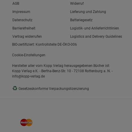
Link zum/zur
AGB
Widerruf
Link zum/zur
Impressum
Lieferung und Zahlung
Link zum/zur
Datenschutz
Batteriegesetz
ie Gruppe
Link zum/zur
Barrierefreiheit
Logistik- und Anlieferrichtlinien
Vertrag widerrufen
Logistics and Delivery Guidelines
BIO-zertifiziert: Kontrollstelle DE-ÖKO-006
Cookie-Einstellungen
Hersteller aller vom Kopp Verlag herausgegebenen Bücher ist:
Kopp Verlag e.K. - Bertha-Benz-Str. 10 - 72108 Rottenburg a. N. -
info@kopp-verlag.de
okies
♻
Gesetzeskonforme Verpackungslizenzierung
s