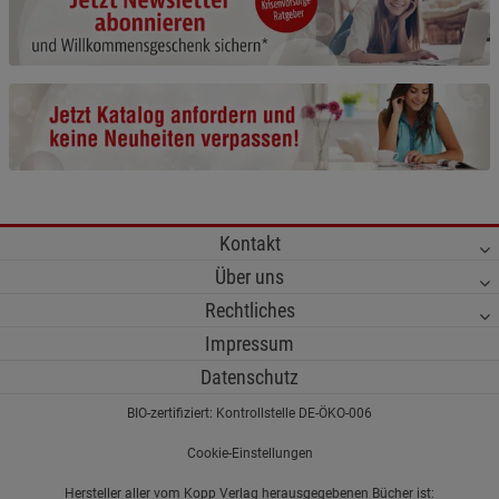
Cookie-Informationen
anzeigen
Funktionale Cookies (1)
Funktionale Cooki
Beschreibung Funktionale Cookies
Cookie-Informationen
anzeigen
Statistik Cookies (2)
Statistik Cookies
Kontakt
Beschreibung Statistik Cookies
Über uns
Cookie-Informationen
anzeigen
Rechtliches
Impressum
Marketing Cookies (3)
Marketing Cookies
Datenschutz
Beschreibung Marketing Cookies
BIO-zertifiziert: Kontrollstelle DE-ÖKO-006
Cookie-Informationen
anzeigen
Cookie-Einstellungen
Datenschutzerklärung
Impressum
Hersteller aller vom Kopp Verlag herausgegebenen Bücher ist: