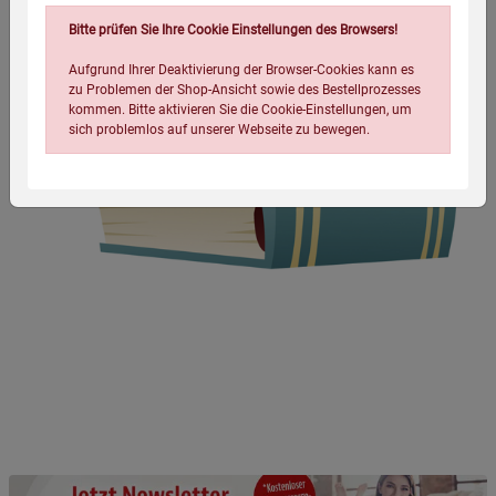
Bitte prüfen Sie Ihre Cookie Einstellungen des Browsers!
Aufgrund Ihrer Deaktivierung der Browser-Cookies kann es
zu Problemen der Shop-Ansicht sowie des Bestellprozesses
kommen. Bitte aktivieren Sie die Cookie-Einstellungen, um
sich problemlos auf unserer Webseite zu bewegen.
Einstellungen speichern für die Gruppe
Einstellungen speichern für die Gruppe
Einstellungen speichern für die Gruppe
Zurück
Einwilligung nicht erteilen
Notwendige Cookies (5)
Beschreibung Notwendige Cookies