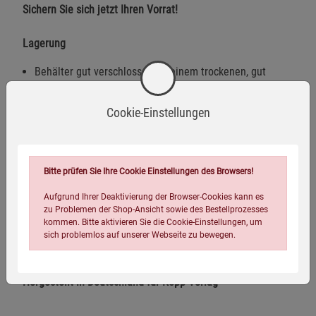
Sichern Sie sich jetzt Ihren Vorrat!
Lagerung
Behälter gut verschlossen an einem trockenen, gut
belüfteten Ort aufbewahren.
Cookie-Einstellungen
Lagertemperatur über 20 °C, um Kristallisation zu
vermeiden.
Hinweis:
Schmelzpunkt: 18 °C. Bei niedrigen Temperaturen
Bitte prüfen Sie Ihre Cookie Einstellungen des Browsers!
unter 18 °C kristallisiert DMSO. Sollte das DMSO
kristallisiert sein, die Flasche so lange in warmes Wasser
Aufgrund Ihrer Deaktivierung der Browser-Cookies kann es
stellen, bis es sich wieder verflüssigt hat. Nicht in der
zu Problemen der Shop-Ansicht sowie des Bestellprozesses
kommen. Bitte aktivieren Sie die Cookie-Einstellungen, um
Mikrowelle erwärmen, dies zerstört die Struktur des DMSO.
sich problemlos auf unserer Webseite zu bewegen.
Versand:
bruchsicher verpackt
Hergestellt in Deutschland für Kopp Verlag