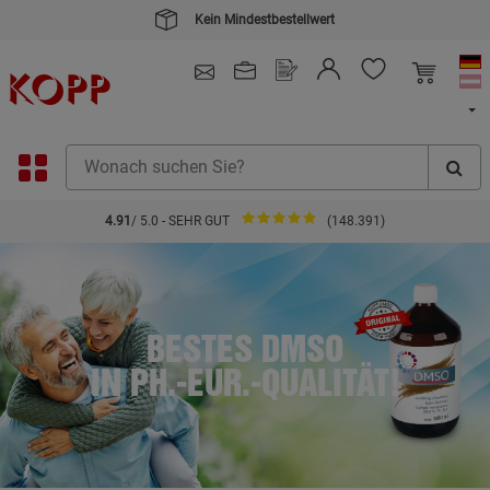
Kein Mindestbestellwert
4.91
/ 5.0 - SEHR GUT
(148.391)
BESTES DMSO
IN PH.-EUR.-QUALITÄT!