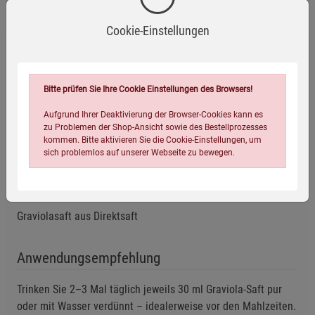
Cookie-Einstellungen
Ohne Gentechnik
Zusatzstofffrei
Glutenfrei
Bitte prüfen Sie Ihre Cookie Einstellungen des Browsers!
Aufgrund Ihrer Deaktivierung der Browser-Cookies kann es
zu Problemen der Shop-Ansicht sowie des Bestellprozesses
Laktosefrei
Vegan
kommen. Bitte aktivieren Sie die Cookie-Einstellungen, um
sich problemlos auf unserer Webseite zu bewegen.
Zutaten
Graviolasaft aus Direktsaft
Anwendungsempfehlung
Einstellungen speichern für die Gruppe
Einstellungen speichern für die Gruppe
Trinken Sie 2–3 Mal täglich jeweils 30 ml Graviola-Saft pur
oder mit Wasser verdünnt – idealerweise vor den Mahlzeiten.