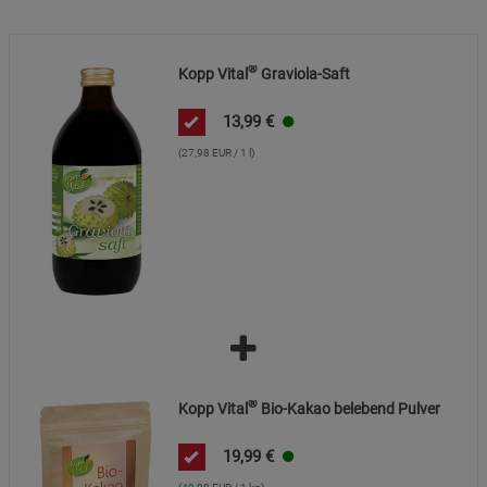
Beschreibung Marketing Cookies
Cookie-Informationen
anzeigen
®
Kopp Vital
Graviola-Saft
Datenschutzerklärung
Impressum
13,99
€
(27,98 EUR / 1 l)
®
Kopp Vital
Bio-Kakao belebend Pulver
19,99
€