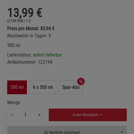
13,99
€
(27,98 EUR / 1 l)
Preis pro Monat: 83,94 €
Reichweite in Tagen: 5
500 ml
Lieferstatus:
sofort lieferbar
Artikelnummer:
122194
500 ml
6 x 500 ml
Spar-Abo
Menge
In den Warenkorb >>
Toggle D
Zur Merkliste hinzufügen