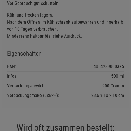
Einstellungen speichern für die Gruppe
Zurück
Einwilligung nicht erteilen
Vor Gebrauch gut schütteln.
Kühl und trocken lagern.
Notwendige Cookies (5)
Nach dem Öffnen im Kühlschrank aufbewahren und innerhalb
Beschreibung Notwendige Cookies
von 10 Tagen verbrauchen.
Mindestens haltbar bis: siehe Aufdruck.
Cookie-Informationen
anzeigen
Eigenschaften
Funktionale Cookies (1)
Funktionale Cooki
Beschreibung Funktionale Cookies
EAN:
4054239000375
Cookie-Informationen
anzeigen
Infos:
500 ml
Verpackungsgewicht:
900 Gramm
Statistik Cookies (2)
Statistik Cookies
Verpackungsmaße (LxBxH):
23,6
10
10
cm
Beschreibung Statistik Cookies
Cookie-Informationen
anzeigen
Wird oft zusammen bestellt:
Marketing Cookies (3)
Marketing Cookies