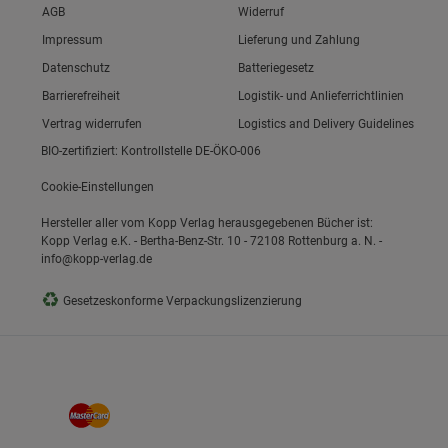
Link zum/zur
AGB
Widerruf
Link zum/zur
Impressum
Lieferung und Zahlung
Link zum/zur
Datenschutz
Batteriegesetz
ie Gruppe
Link zum/zur
Barrierefreiheit
Logistik- und Anlieferrichtlinien
Vertrag widerrufen
Logistics and Delivery Guidelines
BIO-zertifiziert: Kontrollstelle DE-ÖKO-006
Cookie-Einstellungen
Hersteller aller vom Kopp Verlag herausgegebenen Bücher ist:
Kopp Verlag e.K. - Bertha-Benz-Str. 10 - 72108 Rottenburg a. N. -
info@kopp-verlag.de
okies
♻
Gesetzeskonforme Verpackungslizenzierung
s