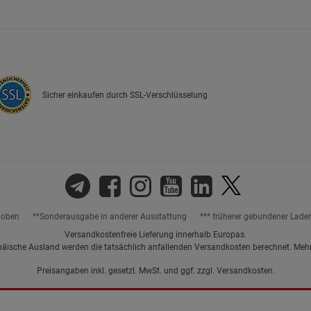
Marketing Cookies (3)
Marketing Cook
Beschreibung Marketing Cookies
Cookie-Informationen
anzeigen
Sicher einkaufen durch SSL-Verschlüsselung
Datenschutzerklärung
Impressum
hoben
**Sonderausgabe in anderer Ausstattung
*** früherer gebundener Lade
Versandkostenfreie Lieferung innerhalb Europas.
päische Ausland werden die tatsächlich anfallenden Versandkosten berechnet. Meh
Preisangaben inkl. gesetzl. MwSt. und ggf. zzgl.
Versandkosten.