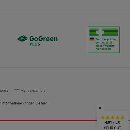
ies
npreis
**** Mängelexemplar
r Informationen finden Sie
hier
.
×
4.91
/ 5.0
SEHR GUT