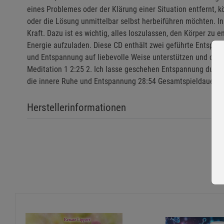
eines Problemes oder der Klärung einer Situation entfernt, k
oder die Lösung unmittelbar selbst herbeiführen möchten. I
Kraft. Dazu ist es wichtig, alles loszulassen, den Körper zu
Energie aufzuladen. Diese CD enthält zwei geführte Entspan
und Entspannung auf liebevolle Weise unterstützen und die gö
Meditation 1 2:25 2. Ich lasse geschehen Entspannung durch 
die innere Ruhe und Entspannung 28:54 Gesamtspieldauer: 54
Herstellerinformationen