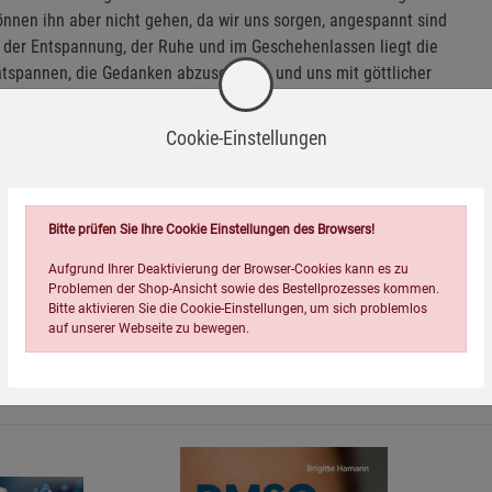
önnen ihn aber nicht gehen, da wir uns sorgen, angespannt sind
n der Entspannung, der Ruhe und im Geschehenlassen liegt die
 entspannen, die Gedanken abzuschalten und uns mit göttlicher
nungs-Meditationen, welche die Rückkehr in die innere Ruhe
ttliche Anbindung intensivieren. Inhalt: 1. Einleitung
Cookie-Einstellungen
Loslassen 21:59 3. Einleitung Meditation 2 0:59 4. Einkehr in
:26 Autorin und Sprecherin: Renate Lippert
Bitte prüfen Sie Ihre Cookie Einstellungen des Browsers!
Aufgrund Ihrer Deaktivierung der Browser-Cookies kann es zu
Problemen der Shop-Ansicht sowie des Bestellprozesses kommen.
Bitte aktivieren Sie die Cookie-Einstellungen, um sich problemlos
auf unserer Webseite zu bewegen.
Wird oft zusammen bestellt: