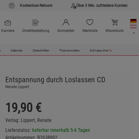
Kostenlose Retoure
Über 3 Mio. zufriedene Kunden
Karriere
Direktbestellung
Anmelden
Merkliste
Warenkorb
n
Kalender
Zeitschriften
Themenwelten
Schnäppchen
%
Entspannung durch Loslassen CD
Renate Lippert
19,90
€
Verlag:
Lippert, Renate
Lieferstatus:
lieferbar innerhalb 5-6 Tagen
Artikelnummer:
B2638902