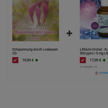
Entspannung durch Loslassen
Lithium-Orotat - K
CD
500 ppm / 5 mg Lit
ml / hochdosiert
19,90
€
17,99
€
(71,96 EUR / 1 l)
Hinwe