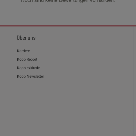
Noch sind keine Bewertungen vorhanden.
Marketing Cookies (3)
Marketing Cook
Beschreibung Marketing Cookies
Cookie-Informationen
anzeigen
Datenschutzerklärung
Impressum
Über uns
Karriere
Kopp Report
Kopp exklusiv
Kopp Newsletter