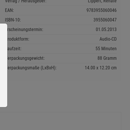
Verlag / Herausgeber:
Lippert, Renate
EAN:
9783955060046
ISBN-10:
3955060047
Erscheinungstermin:
01.05.2013
Produktform:
Audio-CD
Laufzeit:
55 Minuten
Verpackungsgewicht:
88 Gramm
Verpackungsmaße (LxBxH):
14.00
12.20
cm