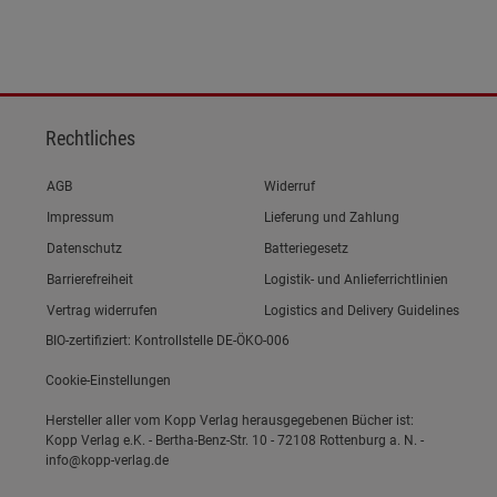
ies
Rechtliches
Link zum/zur
AGB
Widerruf
Link zum/zur
Impressum
Lieferung und Zahlung
Link zum/zur
Datenschutz
Batteriegesetz
Link zum/zur
Barrierefreiheit
Logistik- und Anlieferrichtlinien
Vertrag widerrufen
Logistics and Delivery Guidelines
BIO-zertifiziert: Kontrollstelle DE-ÖKO-006
Cookie-Einstellungen
Hersteller aller vom Kopp Verlag herausgegebenen Bücher ist:
Kopp Verlag e.K. - Bertha-Benz-Str. 10 - 72108 Rottenburg a. N. -
info@kopp-verlag.de