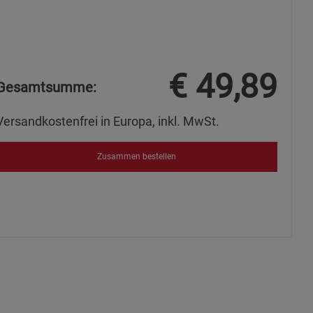
ie Gruppe
€
49,89
Gesamtsumme:
Versandkostenfrei in Europa, inkl. MwSt.
okies
Zusammen bestellen
s