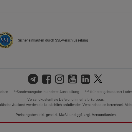
Marketing Cookies (3)
Marketing Cook
Beschreibung Marketing Cookies
Cookie-Informationen
anzeigen
Sicher einkaufen durch SSL-Verschlüsselung
Datenschutzerklärung
Impressum
hoben
**Sonderausgabe in anderer Ausstattung
*** früherer gebundener Lade
Versandkostenfreie Lieferung innerhalb Europas.
päische Ausland werden die tatsächlich anfallenden Versandkosten berechnet. Meh
Preisangaben inkl. gesetzl. MwSt. und ggf. zzgl.
Versandkosten.