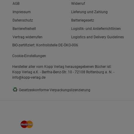
Link zum/zur
AGB
Widerruf
Link zum/zur
Impressum
Lieferung und Zahlung
Link zum/zur
Datenschutz
Batteriegesetz
ie Gruppe
Link zum/zur
Barrierefreiheit
Logistik- und Anlieferrichtlinien
Vertrag widerrufen
Logistics and Delivery Guidelines
BIO-zertifiziert: Kontrollstelle DE-ÖKO-006
Cookie-Einstellungen
Hersteller aller vom Kopp Verlag herausgegebenen Bücher ist:
Kopp Verlag e.K. - Bertha-Benz-Str. 10 - 72108 Rottenburg a. N. -
info@kopp-verlag.de
okies
♻
Gesetzeskonforme Verpackungslizenzierung
s