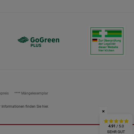
ies
npreis
**** Mängelexemplar
r Informationen finden Sie
hier
.
×
4.91
/ 5.0
SEHR GUT