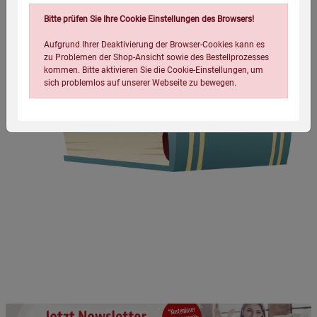
Bitte prüfen Sie Ihre Cookie Einstellungen des Browsers!
Aufgrund Ihrer Deaktivierung der Browser-Cookies kann es
zu Problemen der Shop-Ansicht sowie des Bestellprozesses
kommen. Bitte aktivieren Sie die Cookie-Einstellungen, um
sich problemlos auf unserer Webseite zu bewegen.
Einstellungen speichern für die Gruppe
Einstellungen speichern für die Gruppe
Einstellungen speichern für die Gruppe
Zurück
Einwilligung nicht erteilen
Notwendige Cookies (5)
Beschreibung Notwendige Cookies