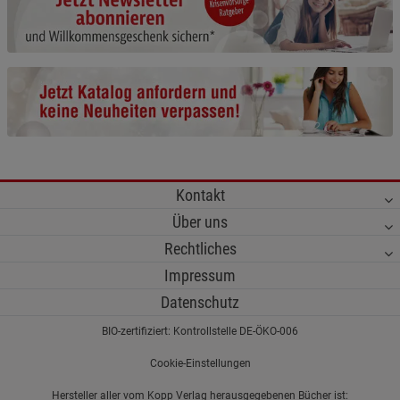
Cookie-Informationen
anzeigen
Funktionale Cookies (1)
Funktionale Cooki
Beschreibung Funktionale Cookies
Cookie-Informationen
anzeigen
Statistik Cookies (2)
Statistik Cookies
Kontakt
Beschreibung Statistik Cookies
Über uns
Cookie-Informationen
anzeigen
Rechtliches
Impressum
Marketing Cookies (3)
Marketing Cookies
Datenschutz
Beschreibung Marketing Cookies
BIO-zertifiziert: Kontrollstelle DE-ÖKO-006
Cookie-Informationen
anzeigen
Cookie-Einstellungen
Datenschutzerklärung
Impressum
Hersteller aller vom Kopp Verlag herausgegebenen Bücher ist: