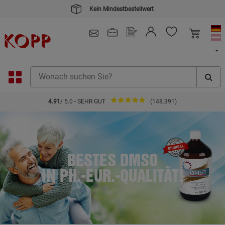
Kein Mindestbestellwert
4.91
/ 5.0 - SEHR GUT
(148.391)
BESTES DMSO
IN PH.-EUR.-QUALITÄT!