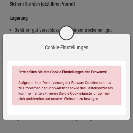
Sichern Sie sich jetzt Ihren Vorrat!
Lagerung
Behälter gut verschlossen an einem trockenen, gut
belüfteten Ort aufbewahren.
Cookie-Einstellungen
Lagertemperatur über 20 °C, um Kristallisation zu
vermeiden.
Hinweis:
Schmelzpunkt: 18 °C. Bei niedrigen Temperaturen
Bitte prüfen Sie Ihre Cookie Einstellungen des Browsers!
unter 18 °C kristallisiert DMSO. Sollte das DMSO
kristallisiert sein, die Flasche so lange in warmes Wasser
Aufgrund Ihrer Deaktivierung der Browser-Cookies kann es
stellen, bis es sich wieder verflüssigt hat. Nicht in der
zu Problemen der Shop-Ansicht sowie des Bestellprozesses
kommen. Bitte aktivieren Sie die Cookie-Einstellungen, um
Mikrowelle erwärmen, dies zerstört die Struktur des DMSO.
sich problemlos auf unserer Webseite zu bewegen.
Versand:
bruchsicher verpackt
Hergestellt in Deutschland für Kopp Verlag