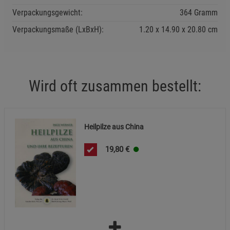
Cookie-Informationen
anzeigen
Verpackungsgewicht:
364 Gramm
Verpackungsmaße (LxBxH):
1.20
14.90
20.80
cm
Statistik Cookies (2)
Statistik Cookies
Beschreibung Statistik Cookies
Cookie-Informationen
anzeigen
Wird oft zusammen bestellt:
Marketing Cookies (3)
Marketing Cookies
Beschreibung Marketing Cookies
Heilpilze aus China
Cookie-Informationen
anzeigen
19,80
€
Datenschutzerklärung
Impressum