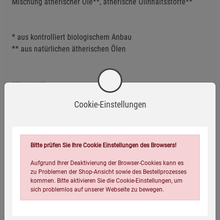
Mischung ätherischer Öle**, ätherische Ölinhaltsstoffe**
* aus kontrolliert biologischem Anbau
** aus natürlichen ätherischen Ölen
PZN 1046205
Cookie-Einstellungen
Eigenschaften
EAN:
4260651311153
Bitte prüfen Sie Ihre Cookie Einstellungen des Browsers!
Infos:
75ml
Aufgrund Ihrer Deaktivierung der Browser-Cookies kann es
Verpackungsgewicht:
95 Gramm
zu Problemen der Shop-Ansicht sowie des Bestellprozesses
kommen. Bitte aktivieren Sie die Cookie-Einstellungen, um
Verpackungsmaße (LxBxH):
16
4,6
3,5
cm
sich problemlos auf unserer Webseite zu bewegen.