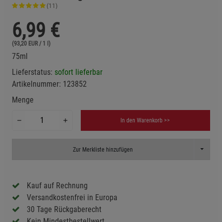
(11)
6,99
€
(93,20 EUR / 1 l)
75ml
Lieferstatus:
sofort lieferbar
Artikelnummer:
123852
Menge
In den Warenkorb >>
Toggle D
Zur Merkliste hinzufügen
Kauf auf Rechnung
Versandkostenfrei in Europa
30 Tage Rückgaberecht
Kein Mindestbestellwert