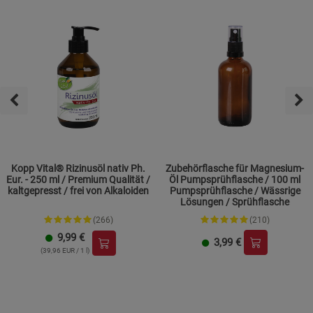
Kopp Vital® Rizinusöl nativ Ph.
Zubehörflasche für Magnesium-
Eur. - 250 ml / Premium Qualität /
Öl Pumpsprühflasche / 100 ml
kaltgepresst / frei von Alkaloiden
Pumpsprühflasche / Wässrige
Lösungen / Sprühflasche
(266)
(210)
9,99
€
3,99
€
(39,96 EUR / 1 l)