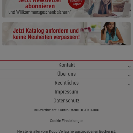
Cookie-Informationen
anzeigen
Funktionale Cookies (1)
Funktionale Cooki
Beschreibung Funktionale Cookies
Cookie-Informationen
anzeigen
Statistik Cookies (2)
Statistik Cookies
Kontakt
Beschreibung Statistik Cookies
Über uns
Cookie-Informationen
anzeigen
Rechtliches
Impressum
Marketing Cookies (3)
Marketing Cookies
Datenschutz
Beschreibung Marketing Cookies
BIO-zertifiziert: Kontrollstelle DE-ÖKO-006
Cookie-Informationen
anzeigen
Cookie-Einstellungen
Datenschutzerklärung
Impressum
Hersteller aller vom Kopp Verlag herausgegebenen Bücher ist: