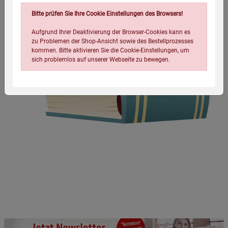
Bitte prüfen Sie Ihre Cookie Einstellungen des Browsers!
Aufgrund Ihrer Deaktivierung der Browser-Cookies kann es
zu Problemen der Shop-Ansicht sowie des Bestellprozesses
kommen. Bitte aktivieren Sie die Cookie-Einstellungen, um
sich problemlos auf unserer Webseite zu bewegen.
Einstellungen speichern für die Gruppe
Einstellungen speichern für die Gruppe
Einstellungen speichern für die Gruppe
Zurück
Einwilligung nicht erteilen
Notwendige Cookies (5)
Beschreibung Notwendige Cookies