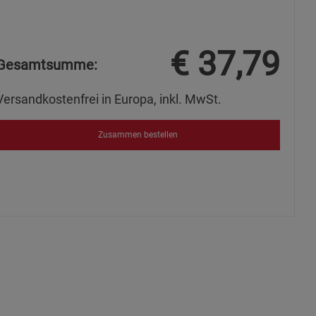
ie Gruppe
€
37,79
Gesamtsumme:
Versandkostenfrei in Europa, inkl. MwSt.
Zusammen bestellen
okies
s