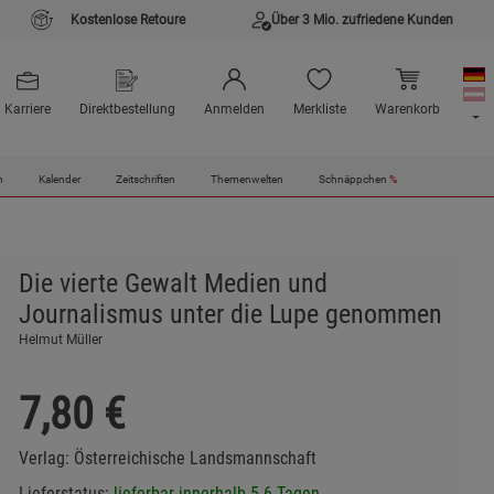
Kostenlose Retoure
Über 3 Mio. zufriedene Kunden
Karriere
Direktbestellung
Anmelden
Merkliste
Warenkorb
n
Kalender
Zeitschriften
Themenwelten
Schnäppchen
%
Die vierte Gewalt Medien und
Journalismus unter die Lupe genommen
Helmut Müller
7,80
€
Verlag:
Österreichische Landsmannschaft
Lieferstatus:
lieferbar innerhalb 5-6 Tagen