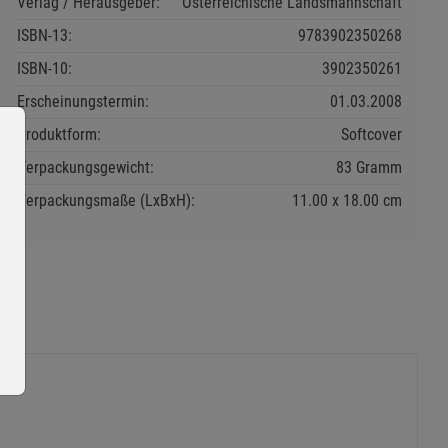
Verlag / Herausgeber:
Österreichische Landsmannschaft
ISBN-13:
9783902350268
ISBN-10:
3902350261
Erscheinungstermin:
01.03.2008
Produktform:
Softcover
Verpackungsgewicht:
83 Gramm
Verpackungsmaße (LxBxH):
11.00
18.00
cm