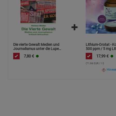
Die vierte Gewalt Medien und
Lithium-Orotat - K
Journalismus unter die Lupe
500 ppm / 5 mg Lit
genommen
ml / hochdosiert
7,80
€
17,99
€
(71,96 EUR / 1 l)
Hinwe