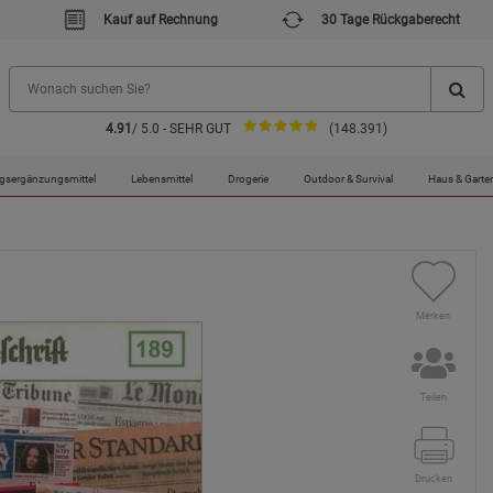
Kauf auf Rechnung
30 Tage Rückgaberecht
4.91
/ 5.0 - SEHR GUT
(148.391)
gsergänzungsmittel
Lebensmittel
Drogerie
Outdoor & Survival
Haus & Garte
Merken
Teilen
Drucken