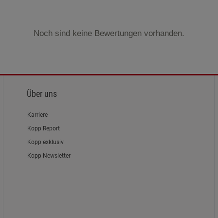
Marketing Cookies (3)
Marketing Cook
Beschreibung Marketing Cookies
Noch sind keine Bewertungen vorhanden.
Cookie-Informationen
anzeigen
Datenschutzerklärung
Impressum
Über uns
Karriere
Kopp Report
Kopp exklusiv
Kopp Newsletter