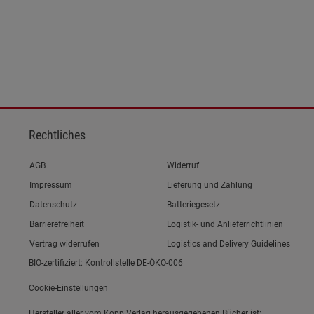
ies
Rechtliches
Link zum/zur
AGB
Widerruf
Link zum/zur
Impressum
Lieferung und Zahlung
Link zum/zur
Datenschutz
Batteriegesetz
Link zum/zur
Barrierefreiheit
Logistik- und Anlieferrichtlinien
Vertrag widerrufen
Logistics and Delivery Guidelines
BIO-zertifiziert: Kontrollstelle DE-ÖKO-006
Cookie-Einstellungen
Hersteller aller vom Kopp Verlag herausgegebenen Bücher ist: