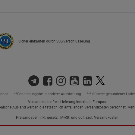
Marketing Cookies (3)
Marketing Cook
Beschreibung Marketing Cookies
Cookie-Informationen
anzeigen
Sicher einkaufen durch SSL-Verschlüsselung
Datenschutzerklärung
Impressum
hoben
**Sonderausgabe in anderer Ausstattung
*** früherer gebundener Lade
Versandkostenfreie Lieferung innerhalb Europas.
päische Ausland werden die tatsächlich anfallenden Versandkosten berechnet. Meh
Preisangaben inkl. gesetzl. MwSt. und ggf. zzgl.
Versandkosten.