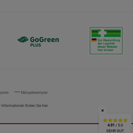
ies
npreis
**** Mängelexemplar
r Informationen finden Sie
hier
.
×
4.91
/ 5.0
SEHR GUT