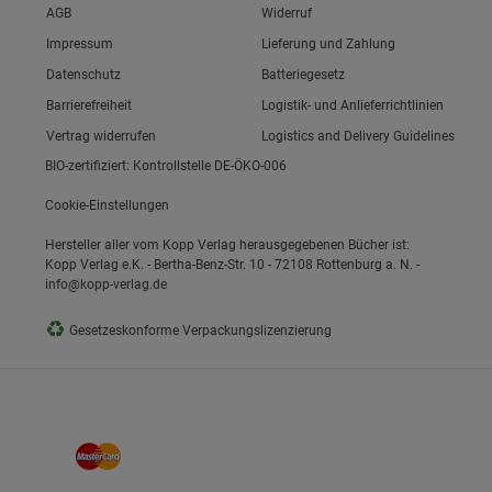
Link zum/zur
AGB
Widerruf
Link zum/zur
Impressum
Lieferung und Zahlung
Link zum/zur
Datenschutz
Batteriegesetz
ie Gruppe
Link zum/zur
Barrierefreiheit
Logistik- und Anlieferrichtlinien
Vertrag widerrufen
Logistics and Delivery Guidelines
BIO-zertifiziert: Kontrollstelle DE-ÖKO-006
Cookie-Einstellungen
Hersteller aller vom Kopp Verlag herausgegebenen Bücher ist:
Kopp Verlag e.K. - Bertha-Benz-Str. 10 - 72108 Rottenburg a. N. -
info@kopp-verlag.de
okies
♻
Gesetzeskonforme Verpackungslizenzierung
s