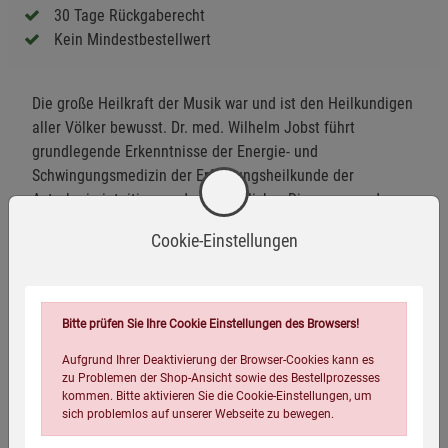
30 Tage Rückgaberecht
Kein Mindestbestellwert
Die große Heilkraft der Musik war und ist den Heilkundigen
aller Völker bewusst. Dr. med. Wilhelm Jobst führt
grundlegende Erkenntnisse der Energie- und
Schwingungsmedizin der Erfahrungsheilkunde der
Astrologie intuitiver und ganzheitlicher Diagnose- und
Therapieverfahrenzusammen und entwickelt daraus ein
Cookie-Einstellungen
System, das Laien und Therapeuten ermöglicht, die
passende heilsame Musik zur Bewältigung krisenhafter
Lebenssituationen und Krankheiten und zur geistig-
spirituellen Weiterentwicklung zu finden. Regelmäßiges
Bitte prüfen Sie Ihre Cookie Einstellungen des Browsers!
Hören dieser Musik über einen gewissen Zeitraum und die
Aufgrund Ihrer Deaktivierung der Browser-Cookies kann es
Beachtung gewisser Grundsätze eröffnet unerschöpfliche
zu Problemen der Shop-Ansicht sowie des Bestellprozesses
neue Möglichkeiten, die Heilkraft vor allem klassischer
kommen. Bitte aktivieren Sie die Cookie-Einstellungen, um
Musik neu zu entdecken und zu nutzen.
sich problemlos auf unserer Webseite zu bewegen.