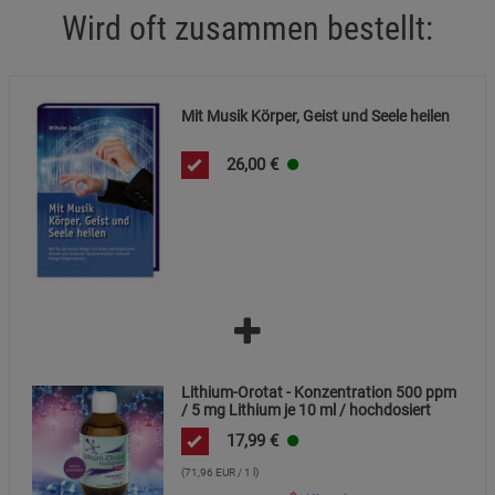
Wird oft zusammen bestellt:
Statistik Cookies (2)
Statistik Cookies
Beschreibung Statistik Cookies
Mit Musik Körper, Geist und Seele heilen
Cookie-Informationen
anzeigen
26,00
€
Marketing Cookies (3)
Marketing Cookies
Beschreibung Marketing Cookies
Cookie-Informationen
anzeigen
Datenschutzerklärung
Impressum
Lithium-Orotat - Konzentration 500 ppm
/ 5 mg Lithium je 10 ml / hochdosiert
17,99
€
(71,96 EUR / 1 l)