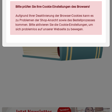
Bitte prüfen Sie Ihre Cookie Einstellungen des Browsers!
Aufgrund Ihrer Deaktivierung der Browser-Cookies kann es
zu Problemen der Shop-Ansicht sowie des Bestellprozesses
kommen. Bitte aktivieren Sie die Cookie-Einstellungen, um
sich problemlos auf unserer Webseite zu bewegen.
Einstellungen speichern für die Gruppe
Einstellungen speichern für die Gruppe
Einstellungen speichern für die Gruppe
Zurück
Einwilligung nicht erteilen
Notwendige Cookies (5)
Beschreibung Notwendige Cookies