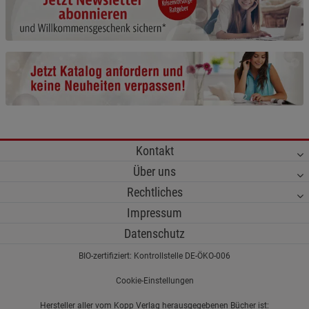
Cookie-Informationen
anzeigen
Funktionale Cookies (1)
Funktionale Cooki
Beschreibung Funktionale Cookies
Cookie-Informationen
anzeigen
Statistik Cookies (2)
Statistik Cookies
Kontakt
Beschreibung Statistik Cookies
Über uns
Cookie-Informationen
anzeigen
Rechtliches
Impressum
Marketing Cookies (3)
Marketing Cookies
Datenschutz
Beschreibung Marketing Cookies
BIO-zertifiziert: Kontrollstelle DE-ÖKO-006
Cookie-Informationen
anzeigen
Cookie-Einstellungen
Datenschutzerklärung
Impressum
Hersteller aller vom Kopp Verlag herausgegebenen Bücher ist: