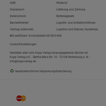
Link zum/zur
AGB
Widerruf
Link zum/zur
Impressum
Lieferung und Zahlung
Link zum/zur
Datenschutz
Batteriegesetz
ie Gruppe
Link zum/zur
Barrierefreiheit
Logistik- und Anlieferrichtlinien
Vertrag widerrufen
Logistics and Delivery Guidelines
BIO-zertifiziert: Kontrollstelle DE-ÖKO-006
Cookie-Einstellungen
Hersteller aller vom Kopp Verlag herausgegebenen Bücher ist:
Kopp Verlag e.K. - Bertha-Benz-Str. 10 - 72108 Rottenburg a. N. -
info@kopp-verlag.de
okies
♻
Gesetzeskonforme Verpackungslizenzierung
s