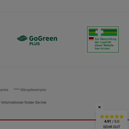
ies
npreis
**** Mängelexemplar
r Informationen finden Sie
hier
.
×
4.91
/ 5.0
SEHR GUT