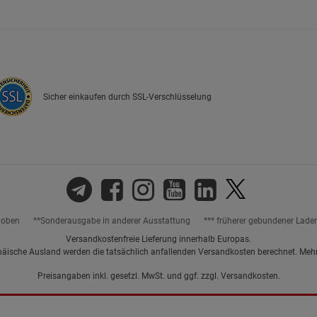
Marketing Cookies (3)
Marketing Cook
Beschreibung Marketing Cookies
Cookie-Informationen
anzeigen
Sicher einkaufen durch SSL-Verschlüsselung
Datenschutzerklärung
Impressum
hoben
**Sonderausgabe in anderer Ausstattung
*** früherer gebundener Lade
Versandkostenfreie Lieferung innerhalb Europas.
päische Ausland werden die tatsächlich anfallenden Versandkosten berechnet. Meh
Preisangaben inkl. gesetzl. MwSt. und ggf. zzgl.
Versandkosten.