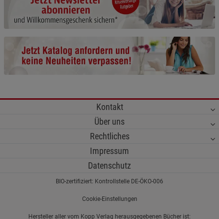
Cookie-Informationen
anzeigen
Funktionale Cookies (1)
Funktionale Cooki
Beschreibung Funktionale Cookies
Cookie-Informationen
anzeigen
Statistik Cookies (2)
Statistik Cookies
Kontakt
Beschreibung Statistik Cookies
Über uns
Cookie-Informationen
anzeigen
Rechtliches
Impressum
Marketing Cookies (3)
Marketing Cookies
Datenschutz
Beschreibung Marketing Cookies
BIO-zertifiziert: Kontrollstelle DE-ÖKO-006
Cookie-Informationen
anzeigen
Cookie-Einstellungen
Datenschutzerklärung
Impressum
Hersteller aller vom Kopp Verlag herausgegebenen Bücher ist: