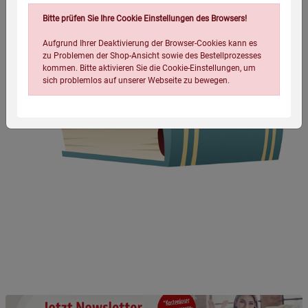
Bitte prüfen Sie Ihre Cookie Einstellungen des Browsers!
Aufgrund Ihrer Deaktivierung der Browser-Cookies kann es
zu Problemen der Shop-Ansicht sowie des Bestellprozesses
kommen. Bitte aktivieren Sie die Cookie-Einstellungen, um
sich problemlos auf unserer Webseite zu bewegen.
Einstellungen speichern für die Gruppe
Einstellungen speichern für die Gruppe
Einstellungen speichern für die Gruppe
Zurück
Einwilligung nicht erteilen
Notwendige Cookies (5)
Beschreibung Notwendige Cookies