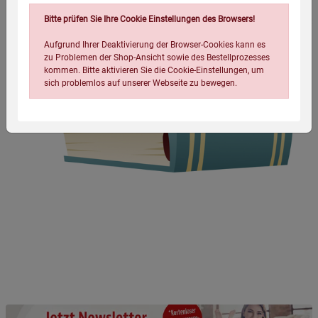
Bitte prüfen Sie Ihre Cookie Einstellungen des Browsers!
Aufgrund Ihrer Deaktivierung der Browser-Cookies kann es
zu Problemen der Shop-Ansicht sowie des Bestellprozesses
kommen. Bitte aktivieren Sie die Cookie-Einstellungen, um
sich problemlos auf unserer Webseite zu bewegen.
Einstellungen speichern für die Gruppe
Einstellungen speichern für die Gruppe
Einstellungen speichern für die Gruppe
Zurück
Einwilligung nicht erteilen
Notwendige Cookies (5)
Beschreibung Notwendige Cookies