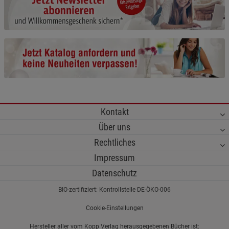
Cookie-Informationen
anzeigen
Funktionale Cookies (1)
Funktionale Cooki
Beschreibung Funktionale Cookies
Cookie-Informationen
anzeigen
Statistik Cookies (2)
Statistik Cookies
Kontakt
Beschreibung Statistik Cookies
Über uns
Cookie-Informationen
anzeigen
Rechtliches
Impressum
Marketing Cookies (3)
Marketing Cookies
Datenschutz
Beschreibung Marketing Cookies
BIO-zertifiziert: Kontrollstelle DE-ÖKO-006
Cookie-Informationen
anzeigen
Cookie-Einstellungen
Datenschutzerklärung
Impressum
Hersteller aller vom Kopp Verlag herausgegebenen Bücher ist: