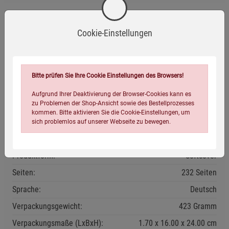
Cookie-Einstellungen
Eigenschaften
Verlag /
tao.de in J. Kamphausen, tao.de in J.
Bitte prüfen Sie Ihre Cookie Einstellungen des Browsers!
Herausgeber:
Kamphausen, tao.de
Aufgrund Ihrer Deaktivierung der Browser-Cookies kann es
zu Problemen der Shop-Ansicht sowie des Bestellprozesses
EAN:
9783958028760
kommen. Bitte aktivieren Sie die Cookie-Einstellungen, um
ISBN-10:
3958028764
sich problemlos auf unserer Webseite zu bewegen.
Erscheinungstermin:
10.12.2015
Produktform:
Softcover
Seiten:
232 Seiten
Sprache:
Deutsch
Verpackungsgewicht:
423 Gramm
Einstellungen speichern für die Gruppe
Einstellungen speichern für die Gruppe
Verpackungsmaße (LxBxH):
1.70
16.00
24.00
cm