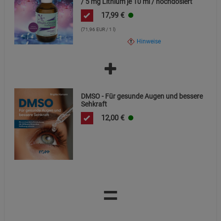
/ 5 mg Lithium je 10 ml / hochdosiert
Marketing Cookies (3)
Marketing Cookies
17,99
€
Beschreibung Marketing Cookies
(71,96 EUR / 1 l)
Cookie-Informationen
anzeigen
Hinweise
Datenschutzerklärung
Impressum
DMSO - Für gesunde Augen und bessere
Sehkraft
12,00
€
=