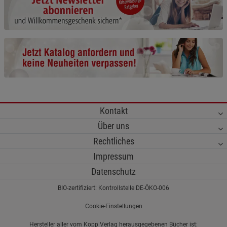
Cookie-Informationen
anzeigen
Funktionale Cookies (1)
Funktionale Cooki
Beschreibung Funktionale Cookies
Cookie-Informationen
anzeigen
Statistik Cookies (2)
Statistik Cookies
Kontakt
Beschreibung Statistik Cookies
Über uns
Cookie-Informationen
anzeigen
Rechtliches
Impressum
Marketing Cookies (3)
Marketing Cookies
Datenschutz
Beschreibung Marketing Cookies
BIO-zertifiziert: Kontrollstelle DE-ÖKO-006
Cookie-Informationen
anzeigen
Cookie-Einstellungen
Datenschutzerklärung
Impressum
Hersteller aller vom Kopp Verlag herausgegebenen Bücher ist: