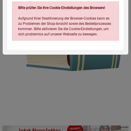
Bitte prüfen Sie Ihre Cookie Einstellungen des Browsers!
Aufgrund Ihrer Deaktivierung der Browser-Cookies kann es
zu Problemen der Shop-Ansicht sowie des Bestellprozesses
kommen. Bitte aktivieren Sie die Cookie-Einstellungen, um
sich problemlos auf unserer Webseite zu bewegen.
Einstellungen speichern für die Gruppe
Einstellungen speichern für die Gruppe
Einstellungen speichern für die Gruppe
Zurück
Einwilligung nicht erteilen
Notwendige Cookies (5)
Beschreibung Notwendige Cookies