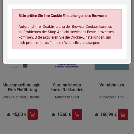
Bitte prüfen Sie Ihre Cookie Einstellungen des Browsers!
Aufgrund Ihrer Deaktivierung der Browser-Cookies kann es
zu Problemen der Shop-Ansicht sowie des Bestellprozesses
kommen. Bitte aktivieren Sie die Cookie-Einstellungen, um
sich problemlos auf unserer Webseite zu bewegen.
Museumsethnologie -
Sammalistosta
Vajrabhaiava
Eine Einführung
kasvu Rakkauden
Ruusutarhaan
Einstellungen speichern für die Gruppe
Einstellungen speichern für die Gruppe
Wiebke Ahrndt, Friedrich
Muhonen Erkki
Annegret Hahn
von Bose, Anne
Brandstetter, Tina
Einstellungen speichern für die Gruppe
Zurück
Einwilligung nicht erteilen
Brüderlin, Anna Brus, Iris
45,00
€
15,60
€
160,99
€
Edenheiser, Corinna
Erckenbrecht, Christian
Feest, Thomas Fillitz,
Notwendige Cookies (5)