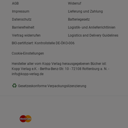
Link zum/zur
AGB
Widerruf
Link zum/zur
Impressum
Lieferung und Zahlung
Link zum/zur
Datenschutz
Batteriegesetz
ie Gruppe
Link zum/zur
Barrierefreiheit
Logistik- und Anlieferrichtlinien
Vertrag widerrufen
Logistics and Delivery Guidelines
BIO-zertifiziert: Kontrollstelle DE-ÖKO-006
Cookie-Einstellungen
Hersteller aller vom Kopp Verlag herausgegebenen Bücher ist:
Kopp Verlag e.K. - Bertha-Benz-Str. 10 - 72108 Rottenburg a. N. -
info@kopp-verlag.de
okies
♻
Gesetzeskonforme Verpackungslizenzierung
s