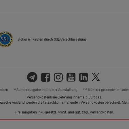
Marketing Cookies (3)
Marketing Cook
Beschreibung Marketing Cookies
Cookie-Informationen
anzeigen
Sicher einkaufen durch SSL-Verschlüsselung
Datenschutzerklärung
Impressum
hoben
**Sonderausgabe in anderer Ausstattung
*** früherer gebundener Lade
Versandkostenfreie Lieferung innerhalb Europas.
päische Ausland werden die tatsächlich anfallenden Versandkosten berechnet. Meh
Preisangaben inkl. gesetzl. MwSt. und ggf. zzgl.
Versandkosten.