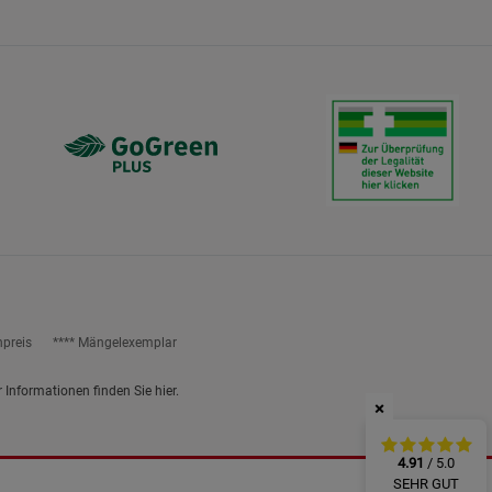
ies
npreis
**** Mängelexemplar
r Informationen finden Sie
hier
.
×
4.91
/ 5.0
SEHR GUT