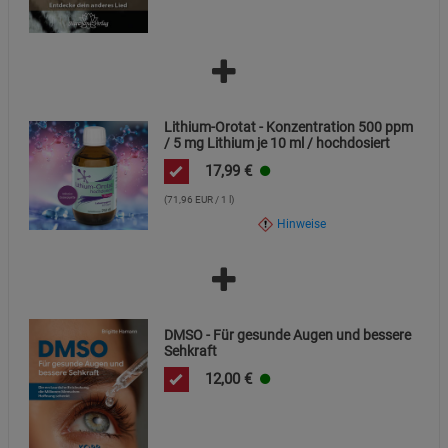
Lithium-Orotat - Konzentration 500 ppm
/ 5 mg Lithium je 10 ml / hochdosiert
17,99
€
(71,96 EUR / 1 l)
Hinweise
DMSO - Für gesunde Augen und bessere
Sehkraft
12,00
€