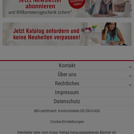
Cookie-Informationen
anzeigen
Funktionale Cookies (1)
Funktionale Cooki
Beschreibung Funktionale Cookies
Cookie-Informationen
anzeigen
Statistik Cookies (2)
Statistik Cookies
Kontakt
Beschreibung Statistik Cookies
Über uns
Cookie-Informationen
anzeigen
Rechtliches
Impressum
Marketing Cookies (3)
Marketing Cookies
Datenschutz
Beschreibung Marketing Cookies
BIO-zertifiziert: Kontrollstelle DE-ÖKO-006
Cookie-Informationen
anzeigen
Cookie-Einstellungen
Datenschutzerklärung
Impressum
Hersteller aller vom Kopp Verlag herausgegebenen Bücher ist: