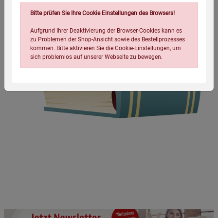
Bitte prüfen Sie Ihre Cookie Einstellungen des Browsers!
Aufgrund Ihrer Deaktivierung der Browser-Cookies kann es
zu Problemen der Shop-Ansicht sowie des Bestellprozesses
kommen. Bitte aktivieren Sie die Cookie-Einstellungen, um
sich problemlos auf unserer Webseite zu bewegen.
Einstellungen speichern für die Gruppe
Einstellungen speichern für die Gruppe
Einstellungen speichern für die Gruppe
Zurück
Einwilligung nicht erteilen
Notwendige Cookies (5)
Beschreibung Notwendige Cookies