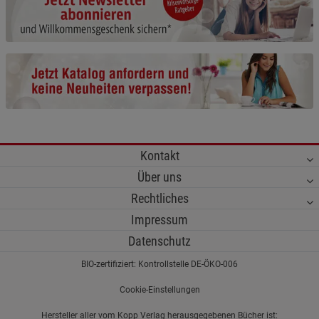
Cookie-Informationen
anzeigen
Funktionale Cookies (1)
Funktionale Cooki
Beschreibung Funktionale Cookies
Cookie-Informationen
anzeigen
Statistik Cookies (2)
Statistik Cookies
Kontakt
Beschreibung Statistik Cookies
Über uns
Cookie-Informationen
anzeigen
Rechtliches
Impressum
Marketing Cookies (3)
Marketing Cookies
Datenschutz
Beschreibung Marketing Cookies
BIO-zertifiziert: Kontrollstelle DE-ÖKO-006
Cookie-Informationen
anzeigen
Cookie-Einstellungen
Datenschutzerklärung
Impressum
Hersteller aller vom Kopp Verlag herausgegebenen Bücher ist: