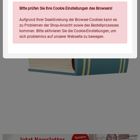
Bitte prüfen Sie Ihre Cookie Einstellungen des Browsers!
Aufgrund Ihrer Deaktivierung der Browser-Cookies kann es
zu Problemen der Shop-Ansicht sowie des Bestellprozesses
kommen. Bitte aktivieren Sie die Cookie-Einstellungen, um
sich problemlos auf unserer Webseite zu bewegen.
Einstellungen speichern für die Gruppe
Einstellungen speichern für die Gruppe
Einstellungen speichern für die Gruppe
Zurück
Einwilligung nicht erteilen
Notwendige Cookies (5)
Beschreibung Notwendige Cookies