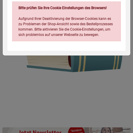
Bitte prüfen Sie Ihre Cookie Einstellungen des Browsers!
Aufgrund Ihrer Deaktivierung der Browser-Cookies kann es
zu Problemen der Shop-Ansicht sowie des Bestellprozesses
kommen. Bitte aktivieren Sie die Cookie-Einstellungen, um
sich problemlos auf unserer Webseite zu bewegen.
Einstellungen speichern für die Gruppe
Einstellungen speichern für die Gruppe
Einstellungen speichern für die Gruppe
Zurück
Einwilligung nicht erteilen
Notwendige Cookies (5)
Beschreibung Notwendige Cookies