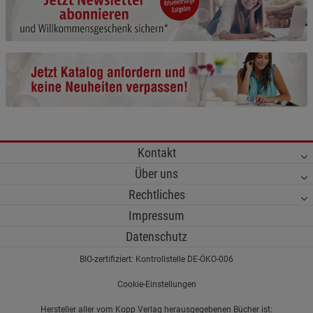
Cookie-Informationen
anzeigen
Funktionale Cookies (1)
Funktionale Cooki
Beschreibung Funktionale Cookies
Cookie-Informationen
anzeigen
Statistik Cookies (2)
Statistik Cookies
Kontakt
Beschreibung Statistik Cookies
Über uns
Cookie-Informationen
anzeigen
Rechtliches
Impressum
Marketing Cookies (3)
Marketing Cookies
Datenschutz
Beschreibung Marketing Cookies
BIO-zertifiziert: Kontrollstelle DE-ÖKO-006
Cookie-Informationen
anzeigen
Cookie-Einstellungen
Datenschutzerklärung
Impressum
Hersteller aller vom Kopp Verlag herausgegebenen Bücher ist: