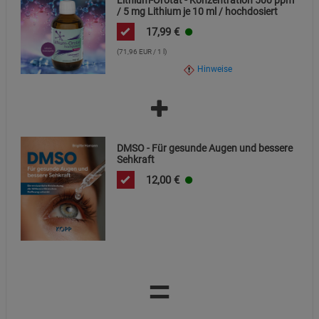
Lithium-Orotat - Konzentration 500 ppm
/ 5 mg Lithium je 10 ml / hochdosiert
17,99
€
(71,96 EUR / 1 l)
Hinweise
DMSO - Für gesunde Augen und bessere
Sehkraft
12,00
€
=