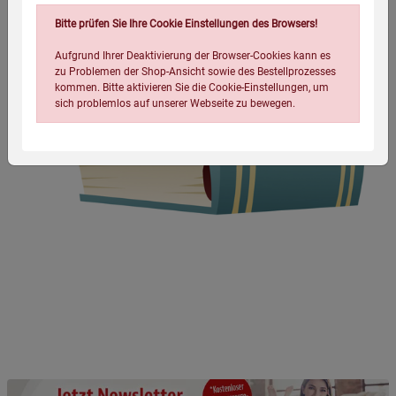
Bitte prüfen Sie Ihre Cookie Einstellungen des Browsers!
Aufgrund Ihrer Deaktivierung der Browser-Cookies kann es
zu Problemen der Shop-Ansicht sowie des Bestellprozesses
kommen. Bitte aktivieren Sie die Cookie-Einstellungen, um
sich problemlos auf unserer Webseite zu bewegen.
Einstellungen speichern für die Gruppe
Einstellungen speichern für die Gruppe
Einstellungen speichern für die Gruppe
Zurück
Einwilligung nicht erteilen
Notwendige Cookies (5)
Beschreibung Notwendige Cookies