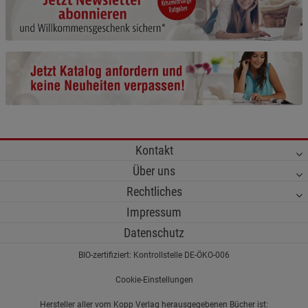
Cookie-Informationen
anzeigen
Funktionale Cookies (1)
Funktionale Cooki
Beschreibung Funktionale Cookies
Cookie-Informationen
anzeigen
Statistik Cookies (2)
Statistik Cookies
Kontakt
Beschreibung Statistik Cookies
Über uns
Cookie-Informationen
anzeigen
Rechtliches
Impressum
Marketing Cookies (3)
Marketing Cookies
Datenschutz
Beschreibung Marketing Cookies
BIO-zertifiziert: Kontrollstelle DE-ÖKO-006
Cookie-Informationen
anzeigen
Cookie-Einstellungen
Datenschutzerklärung
Impressum
Hersteller aller vom Kopp Verlag herausgegebenen Bücher ist: