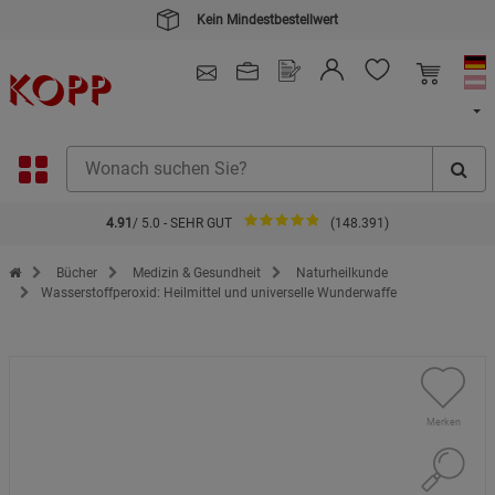
Kein Mindestbestellwert
4.91
/ 5.0 - SEHR GUT
(148.391)
Zur Startseite des Kopp Verlag Online-Shop
Bücher
Medizin & Gesundheit
Naturheilkunde
Wasserstoffperoxid: Heilmittel und universelle Wunderwaffe
Merken