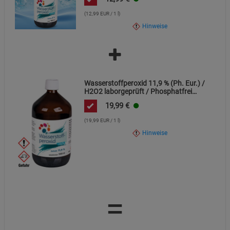
(12,99 EUR / 1 l)
Hinweise
Wasserstoffperoxid 11,9 % (Ph. Eur.) /
H2O2 laborgeprüft / Phosphatfrei
stabilisiert
19,99
€
(19,99 EUR / 1 l)
Hinweise
=