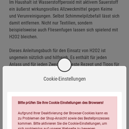
Im Haushalt ist Wasserstoffperoxid mit aktivem Sauerstoff
ein äußerst wirkungsvolles Allzweckmittel gegen Keime
und Verunreinigungen. Selbst Schimmelpilzbefall lässt sich
damit entfernen. Nicht nur Textilien, sondern
beispielsweise auch Fliesenfugen lassen sich spielend mit
H2O2 bleichen.
Dieses Anleitungsbuch für den Einsatz von H2O2 ist
ungemein nützlich und hilfreich. Es enthält für jeden
Anlass und für jeden Zweck das beste Rezept und Tipps für
einen sicheren Umgang.
Cookie-Einstellungen
Autor Biographie
Bitte prüfen Sie Ihre Cookie Einstellungen des Browsers!
Aufgrund Ihrer Deaktivierung der Browser-Cookies kann es
zu Problemen der Shop-Ansicht sowie des Bestellprozesses
kommen. Bitte aktivieren Sie die Cookie-Einstellungen, um
sich problemlos auf unserer Webseite zu bewegen.