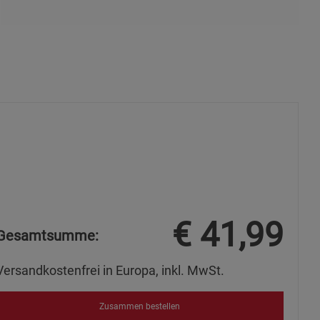
ie Gruppe
okies
€
41,99
Gesamtsumme:
Versandkostenfrei in Europa, inkl. MwSt.
s
Zusammen bestellen