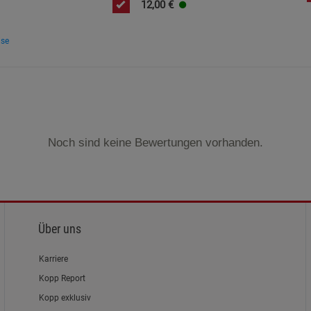
12,00
€
Cookie-Informationen
anzeigen
ise
Marketing Cookies (3)
Marketing Cook
Beschreibung Marketing Cookies
Cookie-Informationen
anzeigen
Datenschutzerklärung
Impressum
Noch sind keine Bewertungen vorhanden.
Über uns
Karriere
Kopp Report
Kopp exklusiv