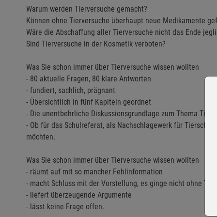
Warum werden Tierversuche gemacht?
Können ohne Tierversuche überhaupt neue Medikamente ge
Wäre die Abschaffung aller Tierversuche nicht das Ende jegl
Sind Tierversuche in der Kosmetik verboten?
Was Sie schon immer über Tierversuche wissen wollten
- 80 aktuelle Fragen, 80 klare Antworten
- fundiert, sachlich, prägnant
- Übersichtlich in fünf Kapiteln geordnet
- Die unentbehrliche Diskussionsgrundlage zum Thema Tierv
- Ob für das Schulreferat, als Nachschlagewerk für Tierschütz
möchten.
Was Sie schon immer über Tierversuche wissen wollten
- räumt auf mit so mancher Fehlinformation
- macht Schluss mit der Vorstellung, es ginge nicht ohne Tie
- liefert überzeugende Argumente
- lässt keine Frage offen.