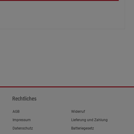
ies
Rechtliches
Link zum/zur
AGB
Widerruf
Link zum/zur
Impressum
Lieferung und Zahlung
Link zum/zur
Datenschutz
Batteriegesetz