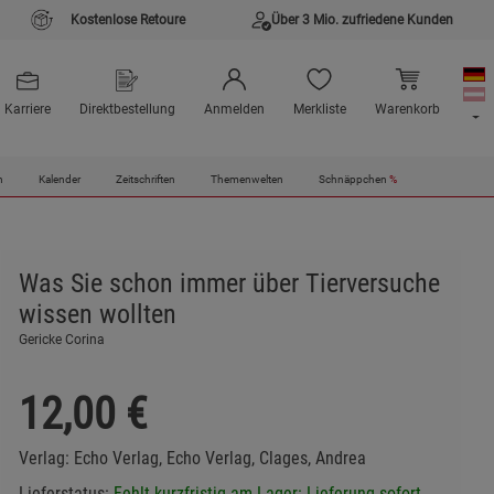
Kostenlose Retoure
Über 3 Mio. zufriedene Kunden
Karriere
Direktbestellung
Anmelden
Merkliste
Warenkorb
n
Kalender
Zeitschriften
Themenwelten
Schnäppchen
%
Was Sie schon immer über Tierversuche
wissen wollten
Gericke Corina
12,00
€
Verlag:
Echo Verlag, Echo Verlag, Clages, Andrea
Lieferstatus:
Fehlt kurzfristig am Lager: Lieferung sofort