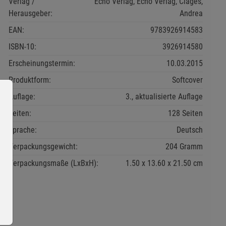
Verlag /
Echo Verlag, Echo Verlag, Clages,
Herausgeber:
Andrea
EAN:
9783926914583
ISBN-10:
3926914580
Erscheinungstermin:
10.03.2015
Produktform:
Softcover
Auflage:
3., aktualisierte Auflage
Seiten:
128 Seiten
Sprache:
Deutsch
Verpackungsgewicht:
204 Gramm
Verpackungsmaße (LxBxH):
1.50
13.60
21.50
cm