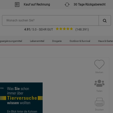
Kauf auf Rechnung
30 Tage Rückgaberecht
4.91
/ 5.0 - SEHR GUT
(148.391)
gsergänzungsmittel
Lebensmittel
Drogerie
Outdoor & Survival
Haus & Garte
Merken
Teilen
Drucken