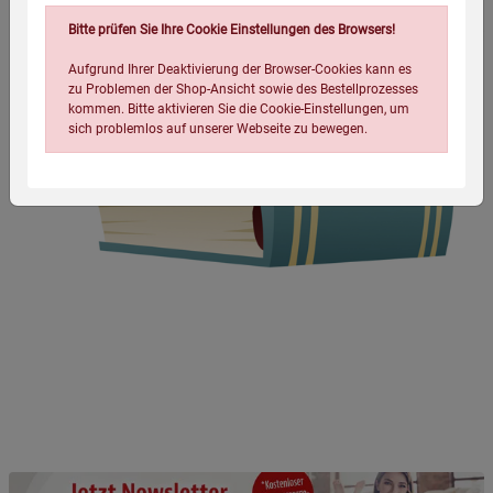
Bitte prüfen Sie Ihre Cookie Einstellungen des Browsers!
Aufgrund Ihrer Deaktivierung der Browser-Cookies kann es
zu Problemen der Shop-Ansicht sowie des Bestellprozesses
kommen. Bitte aktivieren Sie die Cookie-Einstellungen, um
sich problemlos auf unserer Webseite zu bewegen.
Einstellungen speichern für die Gruppe
Einstellungen speichern für die Gruppe
Einstellungen speichern für die Gruppe
Zurück
Einwilligung nicht erteilen
Notwendige Cookies (5)
Beschreibung Notwendige Cookies