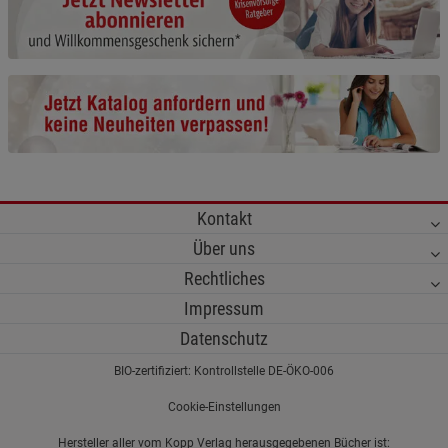
Cookie-Informationen
anzeigen
Funktionale Cookies (1)
Funktionale Cooki
Beschreibung Funktionale Cookies
Cookie-Informationen
anzeigen
Statistik Cookies (2)
Statistik Cookies
Kontakt
Beschreibung Statistik Cookies
Über uns
Cookie-Informationen
anzeigen
Rechtliches
Impressum
Marketing Cookies (3)
Marketing Cookies
Datenschutz
Beschreibung Marketing Cookies
BIO-zertifiziert: Kontrollstelle DE-ÖKO-006
Cookie-Informationen
anzeigen
Cookie-Einstellungen
Datenschutzerklärung
Impressum
Hersteller aller vom Kopp Verlag herausgegebenen Bücher ist: