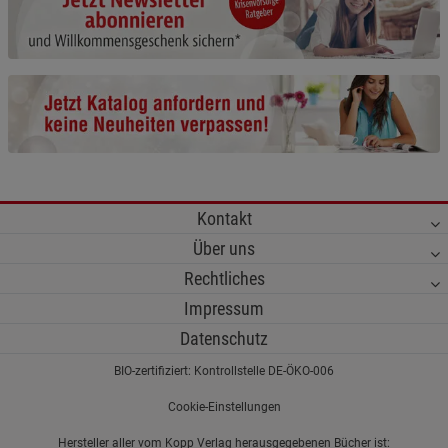
Cookie-Informationen
anzeigen
Funktionale Cookies (1)
Funktionale Cooki
Beschreibung Funktionale Cookies
Cookie-Informationen
anzeigen
Statistik Cookies (2)
Statistik Cookies
Kontakt
Beschreibung Statistik Cookies
Über uns
Cookie-Informationen
anzeigen
Rechtliches
Impressum
Marketing Cookies (3)
Marketing Cookies
Datenschutz
Beschreibung Marketing Cookies
BIO-zertifiziert: Kontrollstelle DE-ÖKO-006
Cookie-Informationen
anzeigen
Cookie-Einstellungen
Datenschutzerklärung
Impressum
Hersteller aller vom Kopp Verlag herausgegebenen Bücher ist: