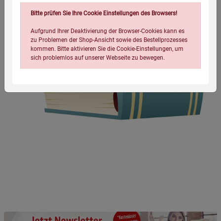
Bitte prüfen Sie Ihre Cookie Einstellungen des Browsers!
Aufgrund Ihrer Deaktivierung der Browser-Cookies kann es
zu Problemen der Shop-Ansicht sowie des Bestellprozesses
kommen. Bitte aktivieren Sie die Cookie-Einstellungen, um
sich problemlos auf unserer Webseite zu bewegen.
Einstellungen speichern für die Gruppe
Einstellungen speichern für die Gruppe
Einstellungen speichern für die Gruppe
Zurück
Einwilligung nicht erteilen
Notwendige Cookies (5)
Beschreibung Notwendige Cookies