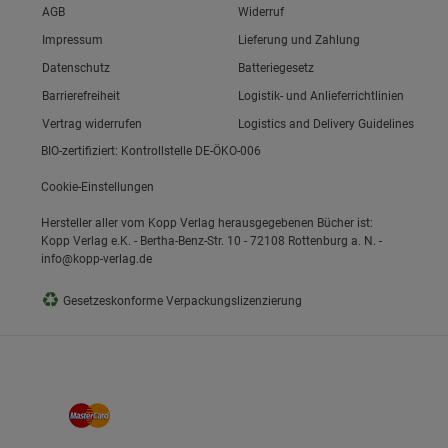
Link zum/zur
AGB
Widerruf
Link zum/zur
Impressum
Lieferung und Zahlung
Link zum/zur
Datenschutz
Batteriegesetz
ie Gruppe
Link zum/zur
Barrierefreiheit
Logistik- und Anlieferrichtlinien
Vertrag widerrufen
Logistics and Delivery Guidelines
BIO-zertifiziert: Kontrollstelle DE-ÖKO-006
Cookie-Einstellungen
Hersteller aller vom Kopp Verlag herausgegebenen Bücher ist:
Kopp Verlag e.K. - Bertha-Benz-Str. 10 - 72108 Rottenburg a. N. -
info@kopp-verlag.de
okies
♻
Gesetzeskonforme Verpackungslizenzierung
s