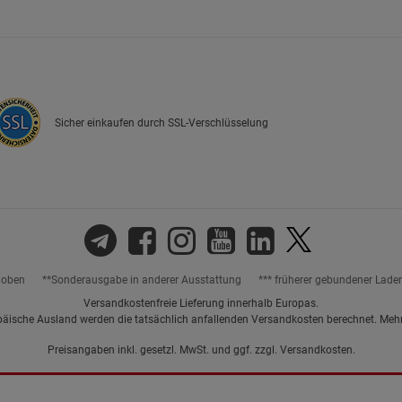
Marketing Cookies (3)
Marketing Cook
Beschreibung Marketing Cookies
Cookie-Informationen
anzeigen
Sicher einkaufen durch SSL-Verschlüsselung
Datenschutzerklärung
Impressum
hoben
**Sonderausgabe in anderer Ausstattung
*** früherer gebundener Lade
Versandkostenfreie Lieferung innerhalb Europas.
päische Ausland werden die tatsächlich anfallenden Versandkosten berechnet. Meh
Preisangaben inkl. gesetzl. MwSt. und ggf. zzgl.
Versandkosten.