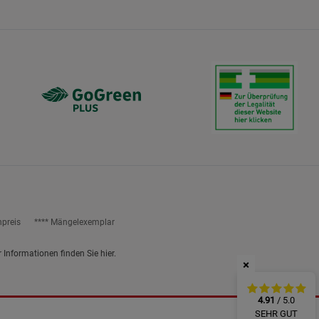
ies
npreis
**** Mängelexemplar
r Informationen finden Sie
hier
.
×
4.91
/ 5.0
SEHR GUT