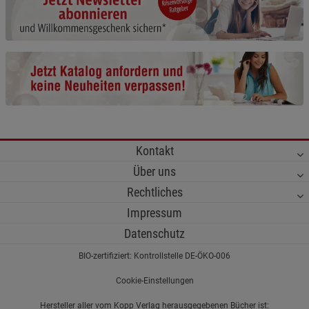
Cookie-Informationen
anzeigen
Funktionale Cookies (1)
Funktionale Cooki
Beschreibung Funktionale Cookies
Cookie-Informationen
anzeigen
Statistik Cookies (2)
Statistik Cookies
Kontakt
Beschreibung Statistik Cookies
Über uns
Cookie-Informationen
anzeigen
Rechtliches
Impressum
Marketing Cookies (3)
Marketing Cookies
Datenschutz
Beschreibung Marketing Cookies
BIO-zertifiziert: Kontrollstelle DE-ÖKO-006
Cookie-Informationen
anzeigen
Cookie-Einstellungen
Datenschutzerklärung
Impressum
Hersteller aller vom Kopp Verlag herausgegebenen Bücher ist: