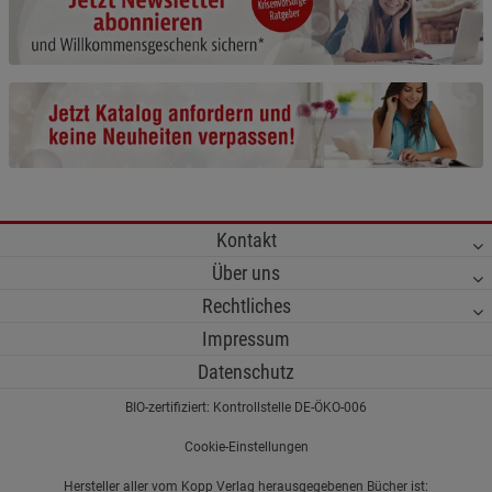
Cookie-Informationen
anzeigen
Funktionale Cookies (1)
Funktionale Cooki
Beschreibung Funktionale Cookies
Cookie-Informationen
anzeigen
Statistik Cookies (2)
Statistik Cookies
Kontakt
Beschreibung Statistik Cookies
Über uns
Cookie-Informationen
anzeigen
Rechtliches
Impressum
Marketing Cookies (3)
Marketing Cookies
Datenschutz
Beschreibung Marketing Cookies
BIO-zertifiziert: Kontrollstelle DE-ÖKO-006
Cookie-Informationen
anzeigen
Cookie-Einstellungen
Datenschutzerklärung
Impressum
Hersteller aller vom Kopp Verlag herausgegebenen Bücher ist: