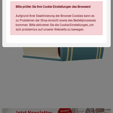
Bitte prüfen Sie Ihre Cookie Einstellungen des Browsers!
Aufgrund Ihrer Deaktivierung der Browser-Cookies kann es
zu Problemen der Shop-Ansicht sowie des Bestellprozesses
kommen. Bitte aktivieren Sie die Cookie-Einstellungen, um
sich problemlos auf unserer Webseite zu bewegen.
Einstellungen speichern für die Gruppe
Einstellungen speichern für die Gruppe
Einstellungen speichern für die Gruppe
Zurück
Einwilligung nicht erteilen
Notwendige Cookies (5)
Beschreibung Notwendige Cookies