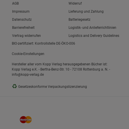
Link zum/zur
AGB
Widerruf
Link zum/zur
Impressum
Lieferung und Zahlung
Link zum/zur
Datenschutz
Batteriegesetz
ie Gruppe
Link zum/zur
Barrierefreiheit
Logistik- und Anlieferrichtlinien
Vertrag widerrufen
Logistics and Delivery Guidelines
BIO-zertifiziert: Kontrollstelle DE-ÖKO-006
Cookie-Einstellungen
Hersteller aller vom Kopp Verlag herausgegebenen Bücher ist:
Kopp Verlag e.K. - Bertha-Benz-Str. 10 - 72108 Rottenburg a. N. -
info@kopp-verlag.de
okies
♻
Gesetzeskonforme Verpackungslizenzierung
s