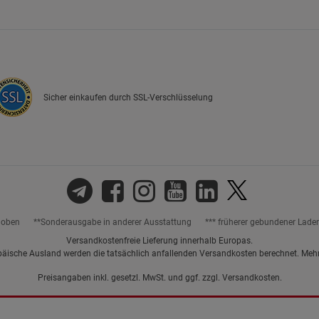
Marketing Cookies (3)
Marketing Cook
Beschreibung Marketing Cookies
Cookie-Informationen
anzeigen
Sicher einkaufen durch SSL-Verschlüsselung
Datenschutzerklärung
Impressum
hoben
**Sonderausgabe in anderer Ausstattung
*** früherer gebundener Lade
Versandkostenfreie Lieferung innerhalb Europas.
päische Ausland werden die tatsächlich anfallenden Versandkosten berechnet. Meh
Preisangaben inkl. gesetzl. MwSt. und ggf. zzgl.
Versandkosten.