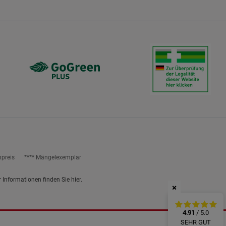
ies
npreis
**** Mängelexemplar
r Informationen finden Sie
hier
.
×
4.91
/ 5.0
SEHR GUT