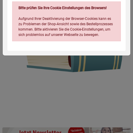
Bitte prüfen Sie Ihre Cookie Einstellungen des Browsers!
Aufgrund Ihrer Deaktivierung der Browser-Cookies kann es
zu Problemen der Shop-Ansicht sowie des Bestellprozesses
kommen. Bitte aktivieren Sie die Cookie-Einstellungen, um
sich problemlos auf unserer Webseite zu bewegen.
Einstellungen speichern für die Gruppe
Einstellungen speichern für die Gruppe
Einstellungen speichern für die Gruppe
Zurück
Einwilligung nicht erteilen
Notwendige Cookies (5)
Beschreibung Notwendige Cookies