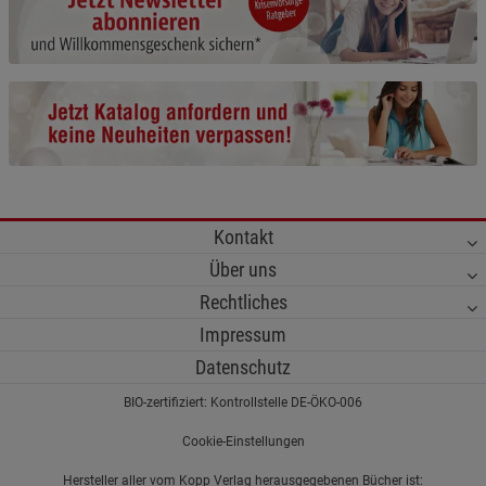
Cookie-Informationen
anzeigen
Funktionale Cookies (1)
Funktionale Cooki
Beschreibung Funktionale Cookies
Cookie-Informationen
anzeigen
Statistik Cookies (2)
Statistik Cookies
Kontakt
Beschreibung Statistik Cookies
Über uns
Cookie-Informationen
anzeigen
Rechtliches
Impressum
Marketing Cookies (3)
Marketing Cookies
Datenschutz
Beschreibung Marketing Cookies
BIO-zertifiziert: Kontrollstelle DE-ÖKO-006
Cookie-Informationen
anzeigen
Cookie-Einstellungen
Datenschutzerklärung
Impressum
Hersteller aller vom Kopp Verlag herausgegebenen Bücher ist: