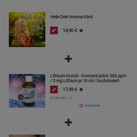
Beschreibung Statistik Cookies
Cookie-Informationen
anzeigen
Heile Dein inneres Kind
14,90
€
Marketing Cookies (3)
Marketing Cookies
Beschreibung Marketing Cookies
Cookie-Informationen
anzeigen
Datenschutzerklärung
Impressum
Lithium-Orotat - Konzentration 500 ppm
/ 5 mg Lithium je 10 ml / hochdosiert
17,99
€
(71,96 EUR / 1 l)
Hinweise