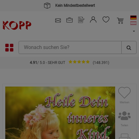
Kein Mindestbestellwert
4.91
/ 5.0 - SEHR GUT
(148.391)
Merken
Teilen