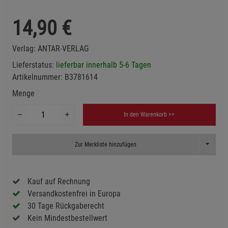
14,90
€
Verlag:
ANTAR-VERLAG
Lieferstatus:
lieferbar innerhalb 5-6 Tagen
Artikelnummer:
B3781614
Menge
In den Warenkorb >>
Toggle D
Zur Merkliste hinzufügen
Kauf auf Rechnung
Versandkostenfrei in Europa
30 Tage Rückgaberecht
Kein Mindestbestellwert