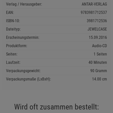
Verlag / Herausgeber:
ANTAR-VERLAG
EAN:
9783981712537
Einstellungen speichern für die Gruppe
Einstellungen speichern für die Gruppe
ISBN-10:
3981712536
Dateityp:
JEWELCASE
Einstellungen speichern für die Gruppe
Zurück
Einwilligung nicht erteilen
Erscheinungstermin:
15.09.2016
Produktform:
Audio-CD
Notwendige Cookies (5)
Seiten:
1 Seiten
Beschreibung Notwendige Cookies
Laufzeit:
40 Minuten
Cookie-Informationen
anzeigen
Verpackungsgewicht:
90 Gramm
Funktionale Cookies (1)
Funktionale Cooki
Verpackungsmaße (LxBxH):
14.00
cm
Beschreibung Funktionale Cookies
Cookie-Informationen
anzeigen
Wird oft zusammen bestellt:
Statistik Cookies (2)
Statistik Cookies