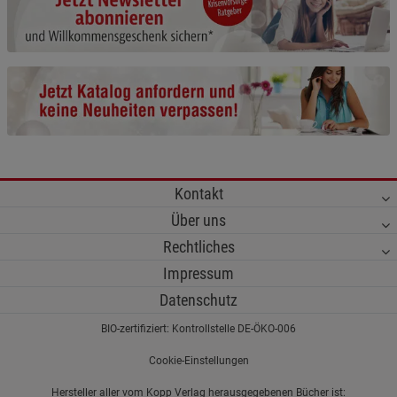
Cookie-Informationen
anzeigen
Funktionale Cookies (1)
Funktionale Cooki
Beschreibung Funktionale Cookies
Cookie-Informationen
anzeigen
Statistik Cookies (2)
Statistik Cookies
Kontakt
Beschreibung Statistik Cookies
Über uns
Cookie-Informationen
anzeigen
Rechtliches
Impressum
Marketing Cookies (3)
Marketing Cookies
Datenschutz
Beschreibung Marketing Cookies
BIO-zertifiziert: Kontrollstelle DE-ÖKO-006
Cookie-Informationen
anzeigen
Cookie-Einstellungen
Datenschutzerklärung
Impressum
Hersteller aller vom Kopp Verlag herausgegebenen Bücher ist: