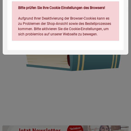
Bitte prüfen Sie Ihre Cookie Einstellungen des Browsers!
Aufgrund Ihrer Deaktivierung der Browser-Cookies kann es
zu Problemen der Shop-Ansicht sowie des Bestellprozesses
kommen. Bitte aktivieren Sie die Cookie-Einstellungen, um
sich problemlos auf unserer Webseite zu bewegen.
Einstellungen speichern für die Gruppe
Einstellungen speichern für die Gruppe
Einstellungen speichern für die Gruppe
Zurück
Einwilligung nicht erteilen
Notwendige Cookies (5)
Beschreibung Notwendige Cookies