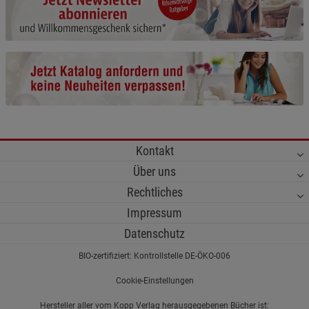
Cookie-Informationen
anzeigen
Funktionale Cookies (1)
Funktionale Cooki
Beschreibung Funktionale Cookies
Cookie-Informationen
anzeigen
Statistik Cookies (2)
Statistik Cookies
Kontakt
Beschreibung Statistik Cookies
Über uns
Cookie-Informationen
anzeigen
Rechtliches
Impressum
Marketing Cookies (3)
Marketing Cookies
Datenschutz
Beschreibung Marketing Cookies
BIO-zertifiziert: Kontrollstelle DE-ÖKO-006
Cookie-Informationen
anzeigen
Cookie-Einstellungen
Datenschutzerklärung
Impressum
Hersteller aller vom Kopp Verlag herausgegebenen Bücher ist: