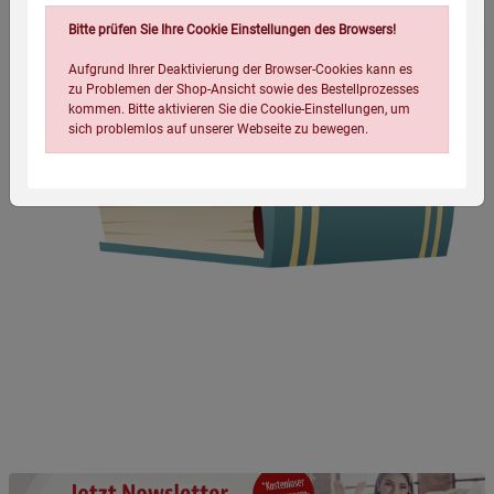
Bitte prüfen Sie Ihre Cookie Einstellungen des Browsers!
Aufgrund Ihrer Deaktivierung der Browser-Cookies kann es
zu Problemen der Shop-Ansicht sowie des Bestellprozesses
kommen. Bitte aktivieren Sie die Cookie-Einstellungen, um
sich problemlos auf unserer Webseite zu bewegen.
Einstellungen speichern für die Gruppe
Einstellungen speichern für die Gruppe
Einstellungen speichern für die Gruppe
Zurück
Einwilligung nicht erteilen
Notwendige Cookies (5)
Beschreibung Notwendige Cookies