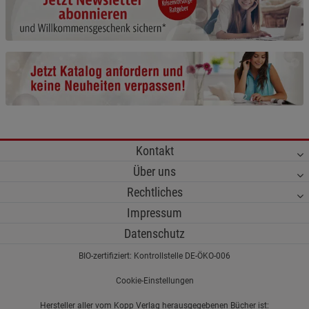
Cookie-Informationen
anzeigen
Funktionale Cookies (1)
Funktionale Cooki
Beschreibung Funktionale Cookies
Cookie-Informationen
anzeigen
Statistik Cookies (2)
Statistik Cookies
Kontakt
Beschreibung Statistik Cookies
Über uns
Cookie-Informationen
anzeigen
Rechtliches
Impressum
Marketing Cookies (3)
Marketing Cookies
Datenschutz
Beschreibung Marketing Cookies
BIO-zertifiziert: Kontrollstelle DE-ÖKO-006
Cookie-Informationen
anzeigen
Cookie-Einstellungen
Datenschutzerklärung
Impressum
Hersteller aller vom Kopp Verlag herausgegebenen Bücher ist: