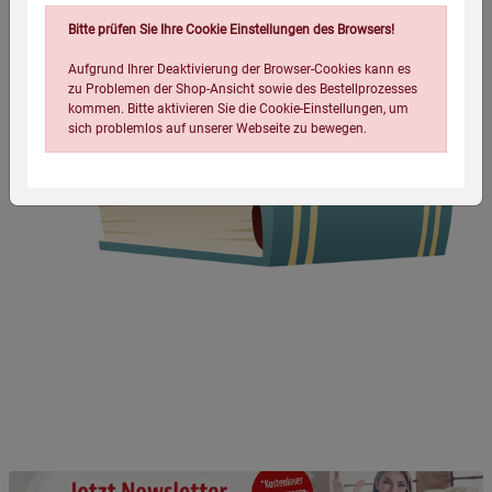
Bitte prüfen Sie Ihre Cookie Einstellungen des Browsers!
Aufgrund Ihrer Deaktivierung der Browser-Cookies kann es
zu Problemen der Shop-Ansicht sowie des Bestellprozesses
kommen. Bitte aktivieren Sie die Cookie-Einstellungen, um
sich problemlos auf unserer Webseite zu bewegen.
Einstellungen speichern für die Gruppe
Einstellungen speichern für die Gruppe
Einstellungen speichern für die Gruppe
Zurück
Einwilligung nicht erteilen
Notwendige Cookies (5)
Beschreibung Notwendige Cookies