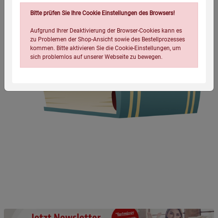
Bitte prüfen Sie Ihre Cookie Einstellungen des Browsers!
Aufgrund Ihrer Deaktivierung der Browser-Cookies kann es
zu Problemen der Shop-Ansicht sowie des Bestellprozesses
kommen. Bitte aktivieren Sie die Cookie-Einstellungen, um
sich problemlos auf unserer Webseite zu bewegen.
Einstellungen speichern für die Gruppe
Einstellungen speichern für die Gruppe
Einstellungen speichern für die Gruppe
Zurück
Einwilligung nicht erteilen
Notwendige Cookies (5)
Beschreibung Notwendige Cookies