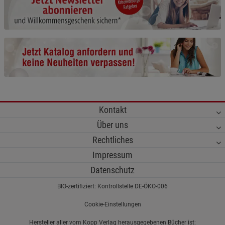
Cookie-Informationen
anzeigen
Funktionale Cookies (1)
Funktionale Cooki
Beschreibung Funktionale Cookies
Cookie-Informationen
anzeigen
Statistik Cookies (2)
Statistik Cookies
Kontakt
Beschreibung Statistik Cookies
Über uns
Cookie-Informationen
anzeigen
Rechtliches
Impressum
Marketing Cookies (3)
Marketing Cookies
Datenschutz
Beschreibung Marketing Cookies
BIO-zertifiziert: Kontrollstelle DE-ÖKO-006
Cookie-Informationen
anzeigen
Cookie-Einstellungen
Datenschutzerklärung
Impressum
Hersteller aller vom Kopp Verlag herausgegebenen Bücher ist: