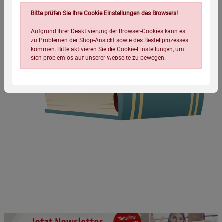
Bitte prüfen Sie Ihre Cookie Einstellungen des Browsers!
Aufgrund Ihrer Deaktivierung der Browser-Cookies kann es
zu Problemen der Shop-Ansicht sowie des Bestellprozesses
kommen. Bitte aktivieren Sie die Cookie-Einstellungen, um
sich problemlos auf unserer Webseite zu bewegen.
Einstellungen speichern für die Gruppe
Einstellungen speichern für die Gruppe
Einstellungen speichern für die Gruppe
Zurück
Einwilligung nicht erteilen
Notwendige Cookies (5)
Beschreibung Notwendige Cookies