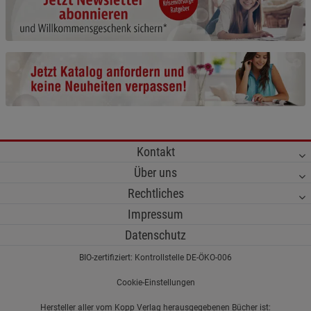
Cookie-Informationen
anzeigen
Funktionale Cookies (1)
Funktionale Cooki
Beschreibung Funktionale Cookies
Cookie-Informationen
anzeigen
Statistik Cookies (2)
Statistik Cookies
Kontakt
Beschreibung Statistik Cookies
Über uns
Cookie-Informationen
anzeigen
Rechtliches
Impressum
Marketing Cookies (3)
Marketing Cookies
Datenschutz
Beschreibung Marketing Cookies
BIO-zertifiziert: Kontrollstelle DE-ÖKO-006
Cookie-Informationen
anzeigen
Cookie-Einstellungen
Datenschutzerklärung
Impressum
Hersteller aller vom Kopp Verlag herausgegebenen Bücher ist: