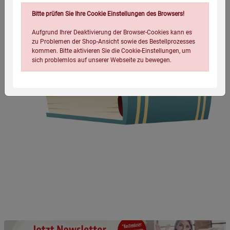
Bitte prüfen Sie Ihre Cookie Einstellungen des Browsers!
Aufgrund Ihrer Deaktivierung der Browser-Cookies kann es
zu Problemen der Shop-Ansicht sowie des Bestellprozesses
kommen. Bitte aktivieren Sie die Cookie-Einstellungen, um
sich problemlos auf unserer Webseite zu bewegen.
Einstellungen speichern für die Gruppe
Einstellungen speichern für die Gruppe
Einstellungen speichern für die Gruppe
Zurück
Einwilligung nicht erteilen
Notwendige Cookies (5)
Beschreibung Notwendige Cookies