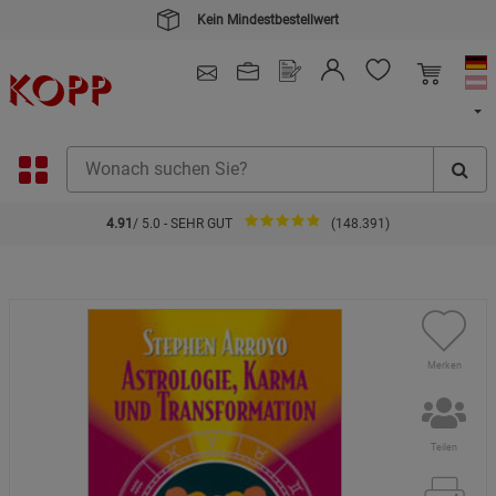
Kein Mindestbestellwert
4.91
/ 5.0 - SEHR GUT
(148.391)
Merken
Teilen