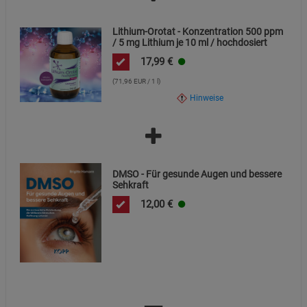
Lithium-Orotat - Konzentration 500 ppm
/ 5 mg Lithium je 10 ml / hochdosiert
17,99
€
(71,96 EUR / 1 l)
Hinweise
DMSO - Für gesunde Augen und bessere
Sehkraft
12,00
€