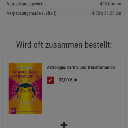
Verpackungsgewicht:
498 Gramm
Beschreibung Funktionale Cookies
Verpackungsmaße (LxBxH):
14.00
21.50
cm
Cookie-Informationen
anzeigen
Statistik Cookies (2)
Statistik Cookies
Beschreibung Statistik Cookies
Wird oft zusammen bestellt:
Cookie-Informationen
anzeigen
Marketing Cookies (3)
Marketing Cookies
Astrologie, Karma und Transformation
Beschreibung Marketing Cookies
32,00
€
Cookie-Informationen
anzeigen
Datenschutzerklärung
Impressum