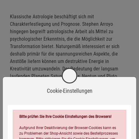
Klassische Astrologie beschäftigt sich mit
Charakterfestlegung und Prognose. Stephen Arroyo
hingegen begreift astrologische Arbeit als Mittel zu
psychologischer Erkenntnis, die die Möglichkeit zur
Transformation bietet. Naturgemäß interessiert er sich
deshalb primär für die spannungsreichen Aspekte, die
Anstöße liefern können um destruktive Energie in
Kreativität umzuwandeln. Der Bedeutung der langsam
laufenden Planeten Saturn, Uranus, Neptun und Pluto
widmet er besondere Aufmerksamkeit. Das
Cookie-Einstellungen
richtungweisende Werk Arroyos kann als astrologisches
Lesebuch benutzt werden, aber ebenso als
Nachschlagewerk für Aspekte, Transite und Planeten in den
Häusern.
Bitte prüfen Sie Ihre Cookie Einstellungen des Browsers!
Aufgrund Ihrer Deaktivierung der Browser-Cookies kann es
Herstellerinformationen
zu Problemen der Shop-Ansicht sowie des Bestellprozesses